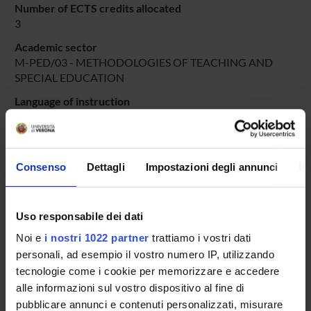
Number of ECTS credits allocated
3
Academic sector
M-PED/03 - METHODOLOGIES OF TEACHING AND
SPECIAL EDUCATION
Language of instruction
Italian
Period
DIDATTICA SOSTEGNO
dal Oct 4, 2024 al Jun 30, 2025.
Consenso
Dettagli
Impostazioni degli annunci
In
Course news
Seminars related to the course
Uso responsabile dei dati
Noi e
i nostri 1022 partner
trattiamo i vostri dati
LESSON TIMETABLE
personali, ad esempio il vostro numero IP, utilizzando
tecnologie come i cookie per memorizzare e accedere
Go to lesson schedule
alle informazioni sul vostro dispositivo al fine di
pubblicare annunci e contenuti personalizzati, misurare