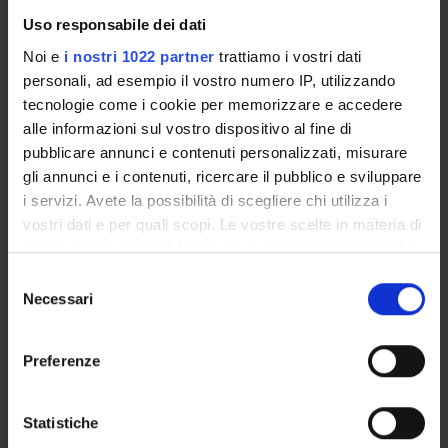
Calendario didattico
Uso responsabile dei dati
Orario lezioni
Piani didattici
Noi e
i nostri 1022 partner
trattiamo i vostri dati
Calendario esami
personali, ad esempio il vostro numero IP, utilizzando
tecnologie come i cookie per memorizzare e accedere
Bacheca avvisi
alle informazioni sul vostro dispositivo al fine di
Proposte tesi e stage
pubblicare annunci e contenuti personalizzati, misurare
Organi collegiali e di governo
gli annunci e i contenuti, ricercare il pubblico e sviluppare
Docenti
i servizi. Avete la possibilità di scegliere chi utilizza i
vostri dati e per quali scopi. Le vostre scelte in materia di
OFFERTA FORMATIVA
privacy sono applicabili solo su questa proprietà digitale
in cui avete effettuato le vostre scelte. È possibile
Selezione
CORSI DI STUDIO
modificare o revocare il proprio consenso in qualsiasi
Necessari
del
momento dalla Dichiarazione sui cookie o facendo clic
consenso
DOTTORATI, MASTER E FORMAZIONE SUPERIORE
sull'icona di attivazione della privacy.
Preferenze
Contatti
Con il tuo consenso, vorremmo anche:
Persone
raccogliere informazioni sulla tua posizione
Statistiche
geografica, con un'approssimazione di qualche