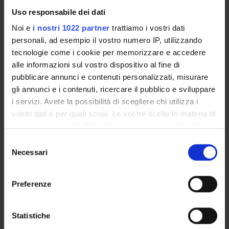
Academic Calendar
Uso responsabile dei dati
Lesson timetable
Degree Programme
Noi e
i nostri 1022 partner
trattiamo i vostri dati
personali, ad esempio il vostro numero IP, utilizzando
Exam calendar
tecnologie come i cookie per memorizzare e accedere
Notices
alle informazioni sul vostro dispositivo al fine di
Thesis and internship proposals
pubblicare annunci e contenuti personalizzati, misurare
Governing bodies
gli annunci e i contenuti, ricercare il pubblico e sviluppare
Faculty staff
i servizi. Avete la possibilità di scegliere chi utilizza i
vostri dati e per quali scopi. Le vostre scelte in materia di
privacy sono applicabili solo su questa proprietà digitale
STUDYING
in cui avete effettuato le vostre scelte. È possibile
Selezione
COURSES
modificare o revocare il proprio consenso in qualsiasi
Necessari
del
momento dalla Dichiarazione sui cookie o facendo clic
consenso
PHD PROGRAMMES AND POSTGRADUATE
sull'icona di attivazione della privacy.
TRAINING
Preferenze
Con il tuo consenso, vorremmo anche:
Contacts
raccogliere informazioni sulla tua posizione
Statistiche
People
geografica, con un'approssimazione di qualche