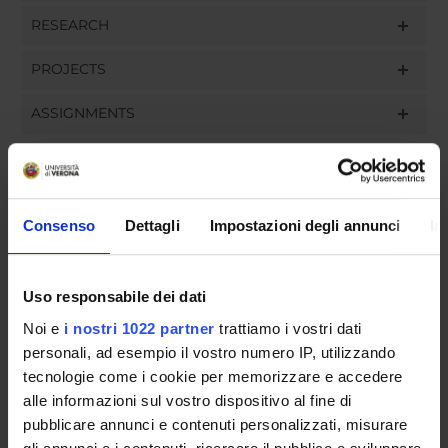
RESEARCH
PROJECTS
ASSIGNMENTS
ORGANISATION
Consenso
Dettagli
Impostazioni degli annunci
In
GOVERNANCE
Uso responsabile dei dati
COMMITTEES
Noi e
i nostri 1022 partner
trattiamo i vostri dati
personali, ad esempio il vostro numero IP, utilizzando
DEPARTMENT ADMINISTRATION OFFICES
tecnologie come i cookie per memorizzare e accedere
STUDENT ADMINISTRATION OFFICES
alle informazioni sul vostro dispositivo al fine di
pubblicare annunci e contenuti personalizzati, misurare
DEPARTMENT FACILITIES