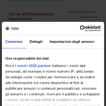
Seminterrato° Floor
Server del Dipartimento:
Room: S. 06
dipsi.univr.it
Block: Palazzo di Lettere
Seminterrato° Floor
Stanza S.02 - Experimental
Consenso
Dettagli
Impostazioni degli annunci
In
Room: S. 02
Phenomenology of Perception
(E.Ph.P.)
Block: Palazzo di Lettere
Uso responsabile dei dati
Noi e
i nostri 1022 partner
trattiamo i vostri dati
personali, ad esempio il vostro numero IP, utilizzando
tecnologie come i cookie per memorizzare e accedere
alle informazioni sul vostro dispositivo al fine di
ORGANISATION
pubblicare annunci e contenuti personalizzati, misurare
gli annunci e i contenuti, ricercare il pubblico e sviluppare
GOVERNANCE
i servizi. Avete la possibilità di scegliere chi utilizza i
COMMITTEES
vostri dati e per quali scopi. Le vostre scelte in materia di