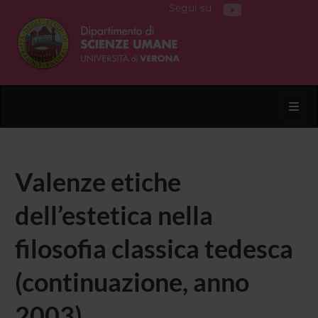
Segui su
Toggl
Valenze etiche
dell’estetica nella
filosofia classica tedesca
(continuazione, anno
2003)