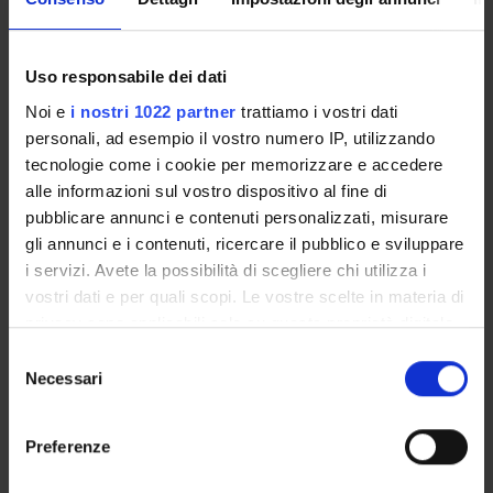
ENTI FINANZIATORI:
Uso responsabile dei dati
Finanziamento:
assegnato e gestito dal Dipartimento
Noi e
i nostri 1022 partner
trattiamo i vostri dati
personali, ad esempio il vostro numero IP, utilizzando
tecnologie come i cookie per memorizzare e accedere
PARTECIPANTI AL PROGETTO
alle informazioni sul vostro dispositivo al fine di
pubblicare annunci e contenuti personalizzati, misurare
Giorgio Erle
gli annunci e i contenuti, ricercare il pubblico e sviluppare
Professore associato
i servizi. Avete la possibilità di scegliere chi utilizza i
Laura Moretti
vostri dati e per quali scopi. Le vostre scelte in materia di
Dottorando
privacy sono applicabili solo su questa proprietà digitale
in cui avete effettuato le vostre scelte. È possibile
Selezione
Antonio Moretto
modificare o revocare il proprio consenso in qualsiasi
Necessari
del
Cultore della materia
momento dalla Dichiarazione sui cookie o facendo clic
consenso
Lucia Procuranti
sull'icona di attivazione della privacy.
Ricercatore
Preferenze
Con il tuo consenso, vorremmo anche: