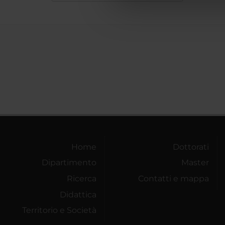
che hanno raccolto dal tuo uti
Home
Dottorati
Dipartimento
Master
Ricerca
Contatti e mappa
Didattica
Territorio e Società