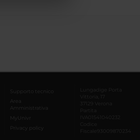
Lungadige Porta
Supporto tecnico
Vittoria, 17
Area
37129 Verona
Amministrativa
Partita
IVA01541040232
MyUnivr
Codice
Privacy policy
Fiscale93009870234