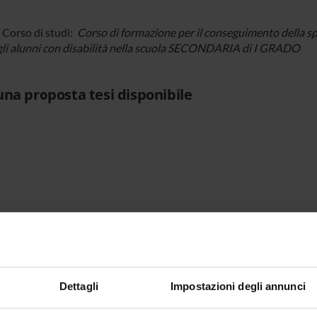
i Corso di studi:
Corso di formazione per il conseguimento della spe
gli alunni con disabilità nella scuola SECONDARIA di I GRADO
na proposta tesi disponibile
Dettagli
Impostazioni degli annunci