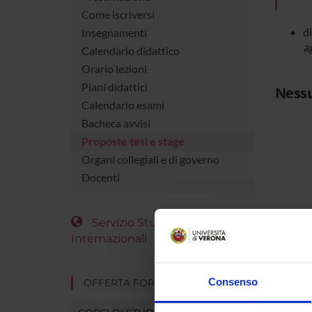
Come iscriversi
d
Insegnamenti
a
Calendario didattico
Orario lezioni
Piani didattici
Nessu
Calendario esami
Bacheca avvisi
Proposte tesi e stage
Organi collegiali e di governo
Docenti
Servizio Studenti
Internazionali
Consenso
OFFERTA FORMATIVA