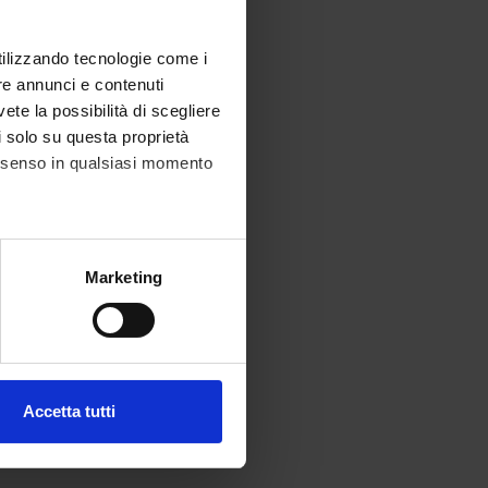
utilizzando tecnologie come i
re annunci e contenuti
vete la possibilità di scegliere
li solo su questa proprietà
consenso in qualsiasi momento
alche metro,
Marketing
e specifiche (impronte
ezione dettagli
. Puoi
Accetta tutti
l media e per analizzare il
ostri partner che si occupano
azioni che hai fornito loro o