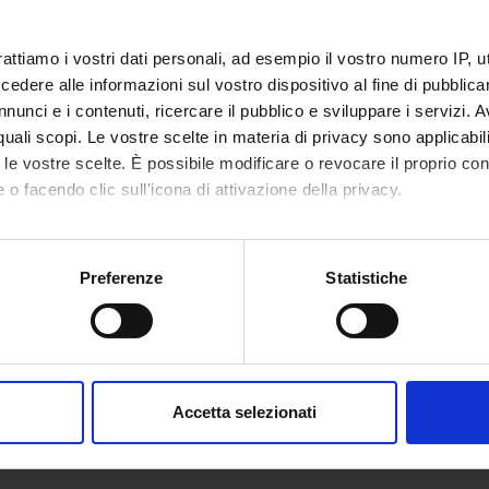
rattiamo i vostri dati personali, ad esempio il vostro numero IP, 
dere alle informazioni sul vostro dispositivo al fine di pubblica
nunci e i contenuti, ricercare il pubblico e sviluppare i servizi. A
r quali scopi. Le vostre scelte in materia di privacy sono applicabi
to le vostre scelte. È possibile modificare o revocare il proprio 
 o facendo clic sull'icona di attivazione della privacy.
mo anche:
oni sulla tua posizione geografica, con un'approssimazione di qu
Preferenze
Statistiche
spositivo, scansionandolo attivamente alla ricerca di caratteristich
aborati i tuoi dati personali e imposta le tue preferenze nella
s
consenso in qualsiasi momento dalla Dichiarazione sui cookie.
Accetta selezionati
nalizzare contenuti ed annunci, per fornire funzionalità dei socia
inoltre informazioni sul modo in cui utilizzi il nostro sito con i n
icità e social media, i quali potrebbero combinarle con altre inform