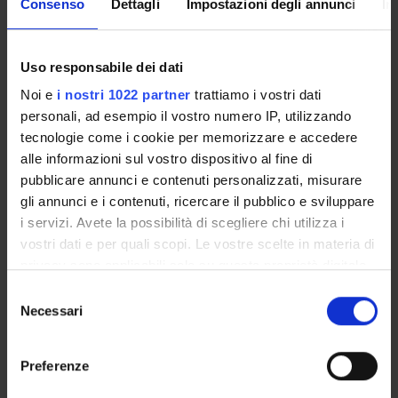
Consenso
Dettagli
Impostazioni degli annunci
In
Enrolment Policy
Courses
Academic Calendar
Uso responsabile dei dati
Lesson timetable
Noi e
i nostri 1022 partner
trattiamo i vostri dati
Degree Programme
personali, ad esempio il vostro numero IP, utilizzando
Exam calendar
tecnologie come i cookie per memorizzare e accedere
Notices
alle informazioni sul vostro dispositivo al fine di
Thesis and internship proposals
pubblicare annunci e contenuti personalizzati, misurare
Governing bodies
gli annunci e i contenuti, ricercare il pubblico e sviluppare
Faculty staff
i servizi. Avete la possibilità di scegliere chi utilizza i
vostri dati e per quali scopi. Le vostre scelte in materia di
privacy sono applicabili solo su questa proprietà digitale
STUDYING
in cui avete effettuato le vostre scelte. È possibile
Selezione
modificare o revocare il proprio consenso in qualsiasi
Necessari
del
COURSES
momento dalla Dichiarazione sui cookie o facendo clic
consenso
sull'icona di attivazione della privacy.
PHD PROGRAMMES AND POSTGRADUATE
Preferenze
TRAINING
Con il tuo consenso, vorremmo anche: