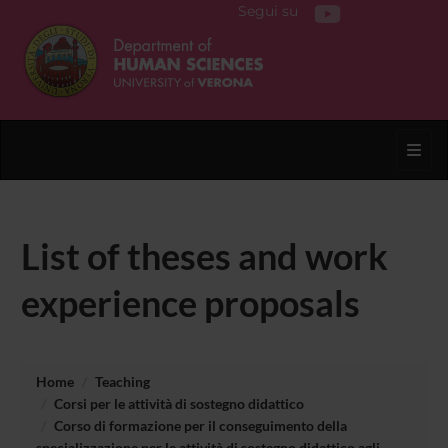
Segui su
Toggl
List of theses and work
experience proposals
Home
Teaching
Corsi per le attività di sostegno didattico
Corso di formazione per il conseguimento della
specializzazione per le attività di sostegno didattico agli