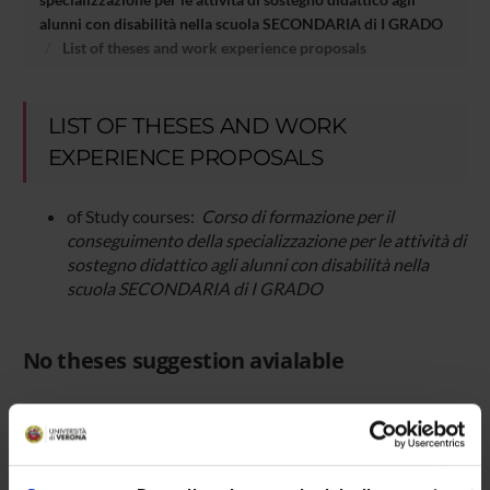
alunni con disabilità nella scuola SECONDARIA di I GRADO
List of theses and work experience proposals
LIST OF THESES AND WORK
EXPERIENCE PROPOSALS
of Study courses:
Corso di formazione per il
conseguimento della specializzazione per le attività di
sostegno didattico agli alunni con disabilità nella
scuola SECONDARIA di I GRADO
No theses suggestion avialable
Overview