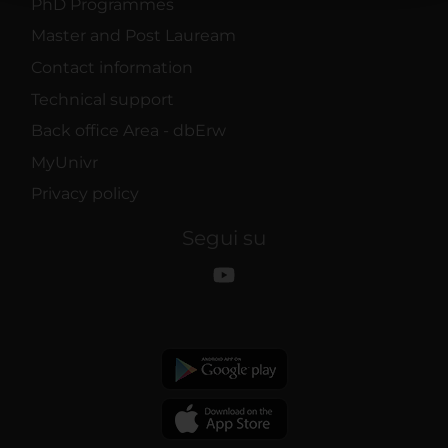
PhD Programmes
raccolto dal tuo utilizzo dei loro servizi.
Master and Post Lauream
Contact information
Technical support
Back office Area - dbErw
MyUnivr
Privacy policy
Segui su