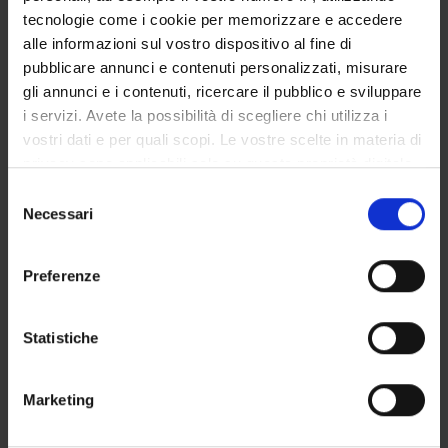
tecnologie come i cookie per memorizzare e accedere
SERVIZI DI SEGRETERIA STUDENTI
alle informazioni sul vostro dispositivo al fine di
pubblicare annunci e contenuti personalizzati, misurare
STRUTTURE DEL DIPARTIMENTO
gli annunci e i contenuti, ricercare il pubblico e sviluppare
BIBLIOTECHE
i servizi. Avete la possibilità di scegliere chi utilizza i
vostri dati e per quali scopi. Le vostre scelte in materia di
CENTRI
privacy sono applicabili solo su questa proprietà digitale
in cui avete effettuato le vostre scelte. È possibile
Selezione
LABORATORI
modificare o revocare il proprio consenso in qualsiasi
Necessari
del
momento dalla Dichiarazione sui cookie o facendo clic
consenso
SPIN OFF E AZIENDE
sull'icona di attivazione della privacy.
Preferenze
SPAZI COMUNI DEL DIPARTIMENTO
Con il tuo consenso, vorremmo anche:
raccogliere informazioni sulla tua posizione
Statistiche
Contatti
geografica, con un'approssimazione di qualche
Persone
metro,
Marketing
Luoghi
Identificare il tuo dispositivo, scansionandolo
attivamente alla ricerca di caratteristiche specifiche
Calendario