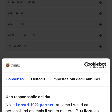
TERZA MISSIONE
RICERCA
PROGETTI
PUBBLICAZIONI
INCARICHI
ORGANIZZAZIONE
Consenso
Dettagli
Impostazioni degli annunci
In
GOVERNANCE
COMMISSIONI
Uso responsabile dei dati
Noi e
i nostri 1022 partner
trattiamo i vostri dati
UFFICI E STRUTTURE DI SERVIZIO
personali, ad esempio il vostro numero IP, utilizzando