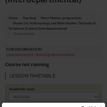
Home
Teaching
Short Masters programmes
Master I in Anthropology and Bible Studies: The body of
Scriptures (2 years) (interdepartmental)
Orario lezioni
FOR INFORMATION
Operational unit: Teaching administration
Course not running
LESSON TIMETABLE
Academic year: