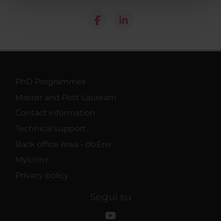
pubblicità e social media, i quali potrebbero combinarle
con altre informazioni che hai fornito loro o che hanno
raccolto dal tuo utilizzo dei loro servizi.
PhD Programmes
Master and Post Lauream
Contact information
Technical support
Back office Area - dbErw
MyUnivr
Privacy policy
Segui su