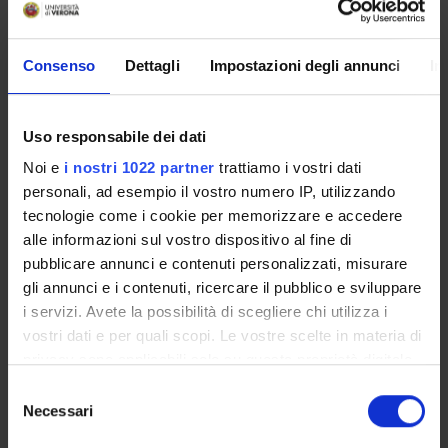
search
Consenso
Dettagli
Impostazioni degli annunci
In
Go to lesson schedule
Uso responsabile dei dati
Noi e
i nostri 1022 partner
trattiamo i vostri dati
personali, ad esempio il vostro numero IP, utilizzando
Enrolment Procedures and Admission Requirements
tecnologie come i cookie per memorizzare e accedere
Piani didattici
alle informazioni sul vostro dispositivo al fine di
Calendario didattico
pubblicare annunci e contenuti personalizzati, misurare
Insegnamenti
gli annunci e i contenuti, ricercare il pubblico e sviluppare
Orario lezioni
i servizi. Avete la possibilità di scegliere chi utilizza i
Bulletin board
vostri dati e per quali scopi. Le vostre scelte in materia di
Proposte tesi e stage
privacy sono applicabili solo su questa proprietà digitale
in cui avete effettuato le vostre scelte. È possibile
Docenti
Selezione
modificare o revocare il proprio consenso in qualsiasi
Documents
Necessari
del
momento dalla Dichiarazione sui cookie o facendo clic
consenso