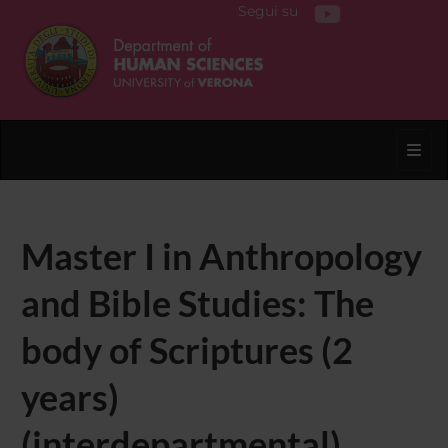
Segui su
Toggl
Master I in Anthropology
and Bible Studies: The
body of Scriptures (2
years)
(interdepartmental)