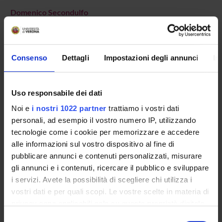
Domenico Secondulfo
Cultore della materia
Consenso
Dettagli
Impostazioni degli annunci
In
AREE DI RICERCA COINVOLTE DAL PROGETTO
Società inclusive e pratiche di cittadinanza
SOCIOLOGY
Uso responsabile dei dati
Noi e
i nostri 1022 partner
trattiamo i vostri dati
personali, ad esempio il vostro numero IP, utilizzando
tecnologie come i cookie per memorizzare e accedere
alle informazioni sul vostro dispositivo al fine di
ATTIVITÀ
pubblicare annunci e contenuti personalizzati, misurare
gli annunci e i contenuti, ricercare il pubblico e sviluppare
AREE DI RICERCA
i servizi. Avete la possibilità di scegliere chi utilizza i
vostri dati e per quali scopi. Le vostre scelte in materia di
GRUPPI DI RICERCA
privacy sono applicabili solo su questa proprietà digitale
DOTTORATI DI RICERCA
in cui avete effettuato le vostre scelte. È possibile
Selezione