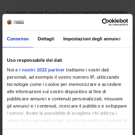
No recent seminar found relating to teaching Early Modern
History (i+p) .
Consenso
Dettagli
Impostazioni degli annunci
In
STUDYING
COURSES
Uso responsabile dei dati
Noi e
i nostri 1022 partner
trattiamo i vostri dati
PHD PROGRAMMES AND POSTGRADUATE
personali, ad esempio il vostro numero IP, utilizzando
TRAINING
tecnologie come i cookie per memorizzare e accedere
alle informazioni sul vostro dispositivo al fine di
Contacts
pubblicare annunci e contenuti personalizzati, misurare
People
gli annunci e i contenuti, ricercare il pubblico e sviluppare
Places
i servizi. Avete la possibilità di scegliere chi utilizza i
vostri dati e per quali scopi. Le vostre scelte in materia di
Calendar
privacy sono applicabili solo su questa proprietà digitale
in cui avete effettuato le vostre scelte. È possibile