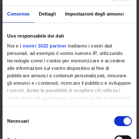
Family Law
Consenso
Dettagli
Impostazioni degli annunci
In
PUBLICATIONS
TITLE
Uso responsabile dei dati
Noi e
i nostri 1022 partner
trattiamo i vostri dati
Convivenza di fatto e pensione di reversibilità: riflessioni a s
personali, ad esempio il vostro numero IP, utilizzando
Una nuova pronuncia di incostituzionalità della l. n. 104/1992:
tecnologie come i cookie per memorizzare e accedere
alle informazioni sul vostro dispositivo al fine di
La dichiarazione di incostituzionalità della legge 104/1992 e 
pubblicare annunci e contenuti personalizzati, misurare
Le unioni omoaffettive nell'ordinamento italiano. Troppo poco
gli annunci e i contenuti, ricercare il pubblico e sviluppare
i servizi. Avete la possibilità di scegliere chi utilizza i
Prime riflessioni sulla nuova legge Cirinnà: unioni civili e con
vostri dati e per quali scopi. Le vostre scelte in materia di
privacy sono applicabili solo su questa proprietà digitale
Recenti interventi normativi e giurisprudenziali in tema di tra
in cui avete effettuato le vostre scelte. È possibile
Selezione
Maternità e lavoro nella prospettiva del diritto di famiglia: alcu
modificare o revocare il proprio consenso in qualsiasi
Necessari
del
momento dalla Dichiarazione sui cookie o facendo clic
consenso
Transizione sessuale e rapporti familiari
sull'icona di attivazione della privacy.