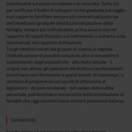
individuabili sul piano normativo e in concreto. Tutto ciò
per verificare il livello di sviluppo sia del graduale passaggio
a un rapporto familiare sempre più contrattualizzato sia
dell’altrettanto graduale deistituzionalizzazione della
famiglia, sempre più individuabile, prima ancora che nel
rapporto di coppia (fondato sul matrimonio o soltanto sulla
convivenza), nel rapporto di filiazione.
Tra gli obiettivi mirati del gruppo di ricerca, si segnala
l’individuazione di possibili soluzioni, atte a consentire il
superamento degli ostacoli che - allo stato attuale – i
singoli, ma, altresì, gli operatori del diritto e i professionisti
incontrano con riferimento a questi ambiti. Al contempo, si
cercherà di proporre alcuni spunti di riflessione al
legislatore - de jure condendo - nel campo della tutela
personale, patrimoniale e successoria della costellazione di
famiglie che oggi caratterizzano anche il panorama italiano.
SPONSORS:
Funds:
assigned and managed by the department