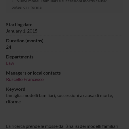
Nuovi modelli familiari e successioni mortis causa:
ipotesi di riforma
Starting date
January 1, 2015
Duration (months)
24
Departments
Law
Managers or local contacts
Ruscello Francesco
Keyword
famiglia, modelli familiari, successioni a causa di morte,
riforme
La ricerca prende le mosse dall’analisi dei modelli familiari