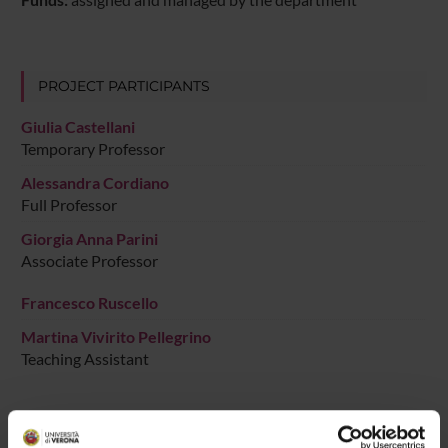
PROJECT PARTICIPANTS
Giulia Castellani
Temporary Professor
Alessandra Cordiano
Full Professor
Giorgia Anna Parini
Associate Professor
Francesco Ruscello
Martina Vivirito Pellegrino
Teaching Assistant
RESEARCH AREAS INVOLVED IN THE PROJECT