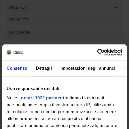
RICERCA
PROGETTI
INCARICHI
ORGANIZZAZIONE
Consenso
Dettagli
Impostazioni degli annunci
In
GOVERNANCE
Uso responsabile dei dati
COMMISSIONI
Noi e
i nostri 1022 partner
trattiamo i vostri dati
UFFICI E STRUTTURE DI SERVIZIO
personali, ad esempio il vostro numero IP, utilizzando
tecnologie come i cookie per memorizzare e accedere
SERVIZI DI SEGRETERIA STUDENTI
alle informazioni sul vostro dispositivo al fine di
pubblicare annunci e contenuti personalizzati, misurare
STRUTTURE DEL DIPARTIMENTO