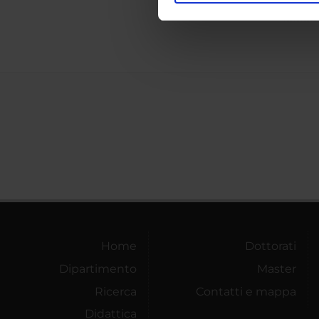
Dipart
nostro traffico. Condividiamo 
di analisi dei dati web, pubbl
che hanno raccolto dal tuo uti
Home
Dottorati
Dipartimento
Master
Ricerca
Contatti e mappa
Didattica