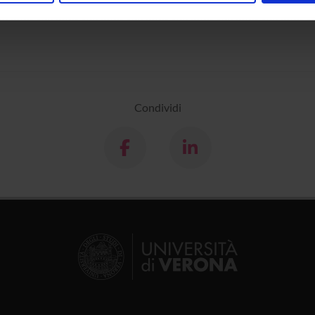
imento
Scienze Umane
inoltre informazioni sul modo in cui utilizzi il nostro sito con i n
icità e social media, i quali potrebbero combinarle con altre inform
lizzo dei loro servizi.
Condividi