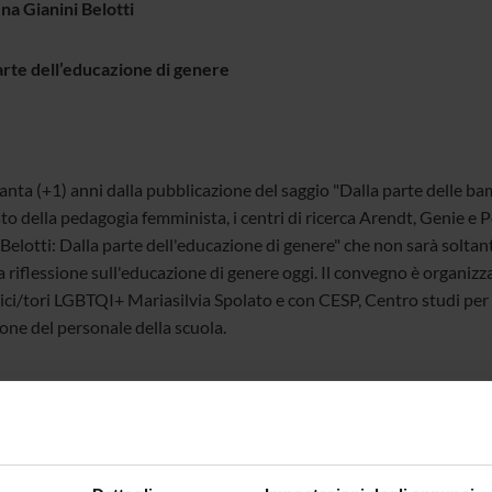
na Gianini Belotti
arte dell’educazione di genere
anta (+1) anni dalla pubblicazione del saggio "Dalla parte delle b
to della pedagogia femminista, i centri di ricerca Arendt, Genie e
Belotti: Dalla parte dell'educazione di genere" che non sarà soltan
 riflessione sull'educazione di genere oggi. Il convegno è organizz
ici/tori LGBTQI+ Mariasilvia Spolato e con CESP, Centro studi per l
one del personale della scuola.
 13 dicembre 2024 - dalle 8.45 alle 17.30