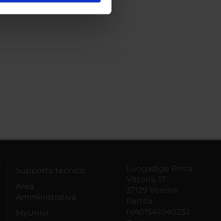
ostri partner che si occupano
azioni che hai fornito loro o
Lungadige Porta
Supporto tecnico
Vittoria, 17
Area
37129 Verona
Amministrativa
Partita
IVA01541040232
MyUnivr