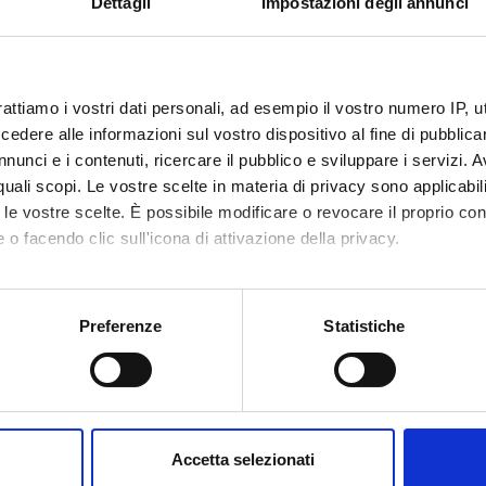
Dettagli
Impostazioni degli annunci
 e Messedaglia
rattiamo i vostri dati personali, ad esempio il vostro numero IP, 
dere alle informazioni sul vostro dispositivo al fine di pubblica
nunci e i contenuti, ricercare il pubblico e sviluppare i servizi. A
r quali scopi. Le vostre scelte in materia di privacy sono applicabi
to le vostre scelte. È possibile modificare o revocare il proprio 
 o facendo clic sull'icona di attivazione della privacy.
mo anche:
GATI
oni sulla tua posizione geografica, con un'approssimazione di qu
Preferenze
Statistiche
OGRAMMA
(pdf, it, 669 KB, 25/11/24)
spositivo, scansionandolo attivamente alla ricerca di caratteristich
aborati i tuoi dati personali e imposta le tue preferenze nella
s
consenso in qualsiasi momento dalla Dichiarazione sui cookie.
nte
Lorenzo Bernini
Accetta selezionati
nalizzare contenuti ed annunci, per fornire funzionalità dei socia