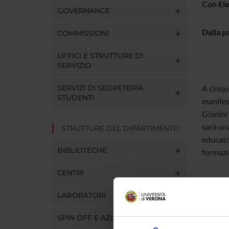
Con Ele
GOVERNANCE
Dalla p
COMMISSIONI
UFFICI E STRUTTURE DI
SERVIZIO
SERVIZI DI SEGRETERIA
A cinqu
STUDENTI
manifes
Gianini 
sarà una
STRUTTURE DEL DIPARTIMENTO
educatr
BIBLIOTECHE
formazi
CENTRI
LABORATORI
venerdì
SPIN OFF E AZIENDE