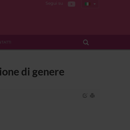
Segui su
TATTI
zione di genere