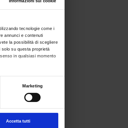
Informazioni sui cookie
utilizzando tecnologie come i
re annunci e contenuti
vete la possibilità di scegliere
li solo su questa proprietà
consenso in qualsiasi momento
alche metro,
Marketing
e specifiche (impronte
ezione dettagli
. Puoi
Accetta tutti
l media e per analizzare il