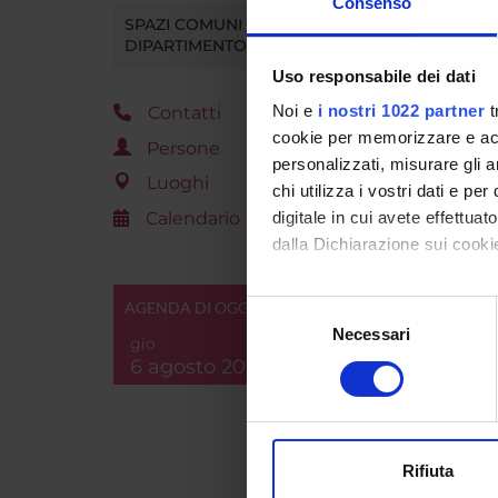
Consenso
Aule T1
SPAZI COMUNI DEL
DIPARTIMENTO
Uso responsabile dei dati
Noi e
i nostri 1022 partner
t
Contatti
cookie per memorizzare e acce
Persone
personalizzati, misurare gli an
Luoghi
chi utilizza i vostri dati e pe
Calendario
digitale in cui avete effettua
dalla Dichiarazione sui cookie
Con il tuo consenso, vorrem
ALLE
AGENDA DI OGGI
Selezione
raccogliere informazi
Necessari
del
PR
gio
Identificare il tuo di
consenso
6 agosto 2026
digitali).
Approfondisci come vengono el
modificare o ritirare il tuo 
Refere
Rifiuta
Utilizziamo i cookie per perso