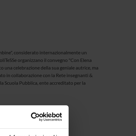
ambine", considerato internazionalmente un
 PoliTeSSe organizzano il convegno "Con Elena
to una celebrazione della sua geniale autrice, ma
ato in collaborazione con la Rete insegnanti &
a Scuola Pubblica, ente accreditato per la