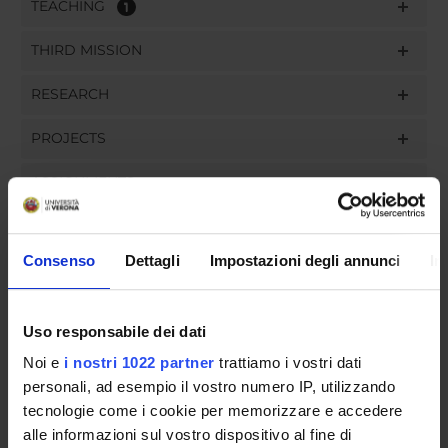
TEACHING
1
THIRD MISSION
RESEARCH
PROJECTS
ASSIGNMENTS
Consenso
Dettagli
Impostazioni degli annunci
In
ORGANISATION
Uso responsabile dei dati
GOVERNANCE
Noi e
i nostri 1022 partner
trattiamo i vostri dati
COMMITTEES
personali, ad esempio il vostro numero IP, utilizzando
tecnologie come i cookie per memorizzare e accedere
DEPARTMENT ADMINISTRATION OFFICES
alle informazioni sul vostro dispositivo al fine di