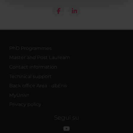
pubblicità e social media, i quali potrebbero combinarle
con altre informazioni che hai fornito loro o che hanno
raccolto dal tuo utilizzo dei loro servizi.
PhD Programmes
Master and Post Lauream
Contact information
Technical support
Back office Area - dbErw
MyUnivr
Privacy policy
Segui su