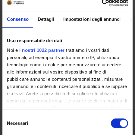
della relazione educativa e della scuola come ambiente di
apprendimento
(2025/2026) -
PERCORSO 60 CFU
CLASSE A-01
Consenso
Dettagli
Impostazioni degli annunci
In
Uso responsabile dei dati
Overview
Noi e
i nostri 1022 partner
trattiamo i vostri dati
Enrolment Policy
personali, ad esempio il vostro numero IP, utilizzando
Courses
tecnologie come i cookie per memorizzare e accedere
Academic Calendar
alle informazioni sul vostro dispositivo al fine di
Lesson timetable
pubblicare annunci e contenuti personalizzati, misurare
Degree Programme
gli annunci e i contenuti, ricercare il pubblico e sviluppare
Exam calendar
i servizi. Avete la possibilità di scegliere chi utilizza i
Notices
vostri dati e per quali scopi. Le vostre scelte in materia di
Thesis and internship proposals
privacy sono applicabili solo su questa proprietà digitale
Governing bodies
in cui avete effettuato le vostre scelte. È possibile
Selezione
modificare o revocare il proprio consenso in qualsiasi
Faculty staff
Necessari
del
momento dalla Dichiarazione sui cookie o facendo clic
consenso