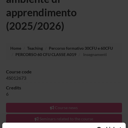
apprendimento
(2025/2026)
Home
Teaching
Percorso formativo 30CFU e 60CFU
PERCORSO 60 CFU CLASSE A019
Insegnamenti
Course code
4S012673
Credits
6
Course news
Seminars related to the course
The course is given by
Teorie e metodi di interpretazione