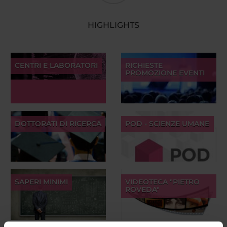
HIGHLIGHTS
CENTRI E LABORATORI
RICHIESTE
PROMOZIONE EVENTI
DOTTORATI DI RICERCA
POD - SCIENZE UMANE
SAPERI MINIMI
VIDEOTECA "PIETRO
ROVEDA"