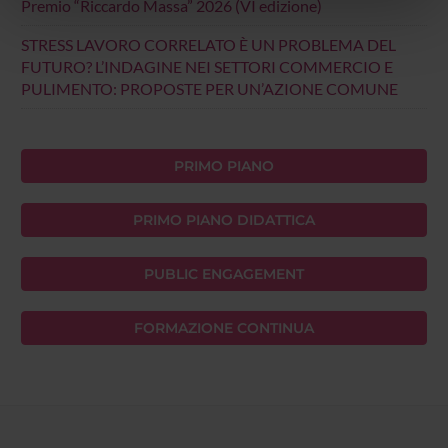
Premio “Riccardo Massa” 2026 (VI edizione)
nostri partner che si occupano di analisi dei dati web,
pubblicità e social media, i quali potrebbero combinarle
STRESS LAVORO CORRELATO È UN PROBLEMA DEL
con altre informazioni che hai fornito loro o che hanno
FUTURO? L’INDAGINE NEI SETTORI COMMERCIO E
raccolto dal tuo utilizzo dei loro servizi.
PULIMENTO: PROPOSTE PER UN’AZIONE COMUNE
PRIMO PIANO
PRIMO PIANO DIDATTICA
PUBLIC ENGAGEMENT
FORMAZIONE CONTINUA