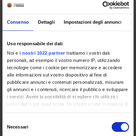
MOBILITÀ
VIDEO
INTERNAZIONALE
PRESENTAZIONE
DIPSUM
Consenso
Dettagli
Impostazioni degli annunci
In
VIDEO EVENTI TERZA
Uso responsabile dei dati
MISSIONE
Noi e
i nostri 1022 partner
trattiamo i vostri dati
personali, ad esempio il vostro numero IP, utilizzando
tecnologie come i cookie per memorizzare e accedere
alle informazioni sul vostro dispositivo al fine di
pubblicare annunci e contenuti personalizzati, misurare
gli annunci e i contenuti, ricercare il pubblico e sviluppare
i servizi. Avete la possibilità di scegliere chi utilizza i
vostri dati e per quali scopi. Le vostre scelte in materia di
PRIMO PIANO
privacy sono applicabili solo su questa proprietà digitale
in cui avete effettuato le vostre scelte. È possibile
Selezione
modificare o revocare il proprio consenso in qualsiasi
Necessari
Open Day, incontro informativo Master Supervisione
del
momento dalla Dichiarazione sui cookie o facendo clic
Servizi Sociali
consenso