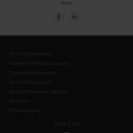
Share
PhD Programmes
Master and Post Lauream
Contact information
Technical support
Back office Area - dbErw
MyUnivr
Privacy policy
Segui su