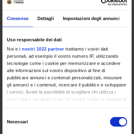
VIDEOTECA "PIETRO
MOBILITÀ
ROVEDA"
INTERNAZIONALE
Consenso
Dettagli
Impostazioni degli annunci
In
Uso responsabile dei dati
VIDEO EVENTI TERZA
MISSIONE
Noi e
i nostri 1022 partner
trattiamo i vostri dati
personali, ad esempio il vostro numero IP, utilizzando
tecnologie come i cookie per memorizzare e accedere
alle informazioni sul vostro dispositivo al fine di
pubblicare annunci e contenuti personalizzati, misurare
gli annunci e i contenuti, ricercare il pubblico e sviluppare
i servizi. Avete la possibilità di scegliere chi utilizza i
vostri dati e per quali scopi. Le vostre scelte in materia di
privacy sono applicabili solo su questa proprietà digitale
NEWS
in cui avete effettuato le vostre scelte. È possibile
Selezione
modificare o revocare il proprio consenso in qualsiasi
Necessari
del
Open Day, incontro informativo Master Supervisione
momento dalla Dichiarazione sui cookie o facendo clic
consenso
Servizi Sociali