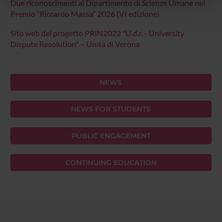
Due riconoscimenti al Dipartimento di Scienze Umane nel
pubblicità e social media, i quali potrebbero combinarle
Premio “Riccardo Massa” 2026 (VI edizione)
con altre informazioni che hai fornito loro o che hanno
Sito web del progetto PRIN2022 "U.d.r. - University
raccolto dal tuo utilizzo dei loro servizi.
Dispute Resolution" – Unità di Verona
NEWS
NEWS FOR STUDENTS
PUBLIC ENGAGEMENT
CONTINUING EDUCATION