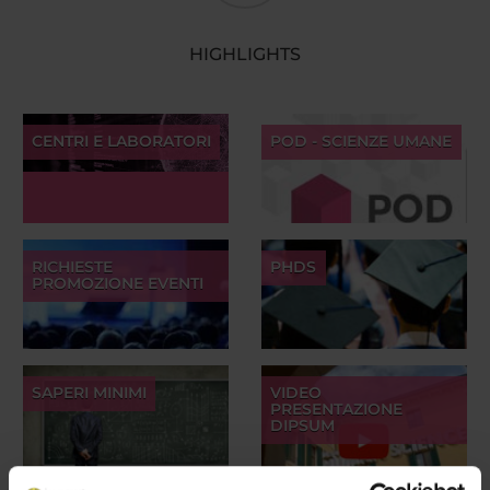
HIGHLIGHTS
CENTRI E LABORATORI
POD - SCIENZE UMANE
RICHIESTE
PHDS
PROMOZIONE EVENTI
SAPERI MINIMI
VIDEO
PRESENTAZIONE
DIPSUM