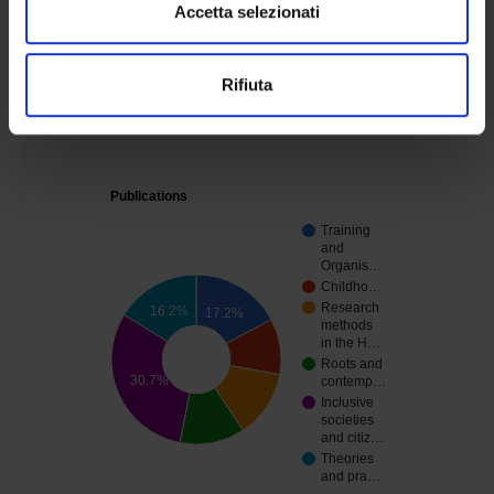
dalla Dichiarazione sui cookie.
Accetta selezionati
Pubblicazioni del Dipartimento, suddivise per aree di
ricerca.
Utilizziamo i cookie per personalizzare contenuti ed
Rifiuta
Anno di riferimento:
2025.
annunci, per fornire funzionalità dei social media e per
analizzare il nostro traffico. Condividiamo inoltre
informazioni sul modo in cui utilizzi il nostro sito con i
nostri partner che si occupano di analisi dei dati web,
pubblicità e social media, i quali potrebbero combinarle
Publications
con altre informazioni che hai fornito loro o che hanno
Training
raccolto dal tuo utilizzo dei loro servizi.
and
Organis…
Childho…
Research
16.2%
17.2%
methods
in the H…
Roots and
30.7%
contemp…
Inclusive
societies
and citiz…
Theories
and pra…