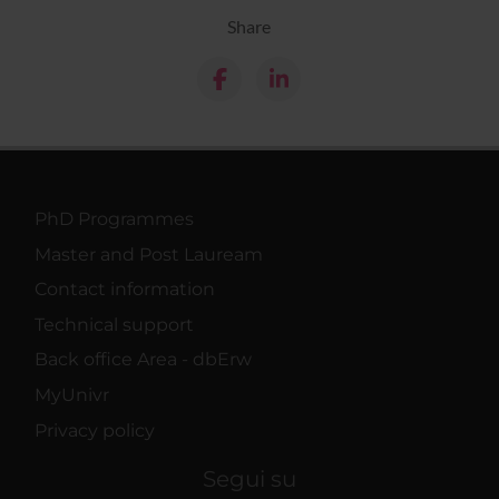
Share
PhD Programmes
Master and Post Lauream
Contact information
Technical support
Back office Area - dbErw
MyUnivr
Privacy policy
Segui su