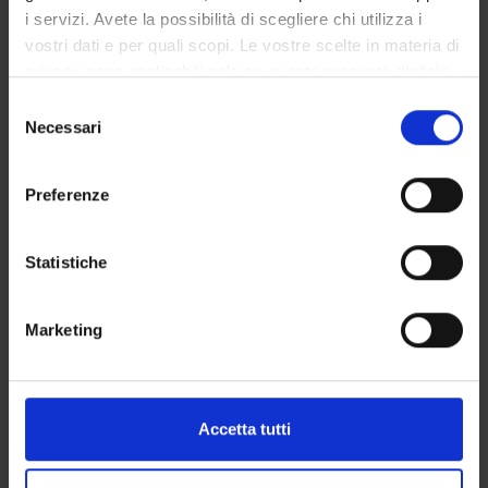
2024 DIPARTIMENTO DI SCIENZE UMANE
i servizi. Avete la possibilità di scegliere chi utilizza i
Piano degli Obiettivi del Dipartimento di
vostri dati e per quali scopi. Le vostre scelte in materia di
Scienze Umane
privacy sono applicabili solo su questa proprietà digitale
POD - Piano Operativo del Dipartimento di
in cui avete effettuato le vostre scelte. È possibile
Selezione
Scienze Umane 2023-2025
modificare o revocare il proprio consenso in qualsiasi
Necessari
del
POD - PIANO OPERATIVO DEL
momento dalla Dichiarazione sui cookie o facendo clic
consenso
DIPARTIMENTO DI SCIENZE UMANE 2026-
sull'icona di attivazione della privacy.
2028
Preferenze
POD - Ricerca e Terza Missione 2017-2019
Con il tuo consenso, vorremmo anche:
raccogliere informazioni sulla tua posizione
Statistiche
geografica, con un'approssimazione di qualche
metro,
Marketing
Identificare il tuo dispositivo, scansionandolo
attivamente alla ricerca di caratteristiche specifiche
(impronte digitali).
DEPARTMENT BY THE
Approfondisci come vengono elaborati i tuoi dati personali
Accetta tutti
NUMBERS
e imposta le tue preferenze nella
sezione dettagli
. Puoi
modificare o ritirare il tuo consenso in qualsiasi momento