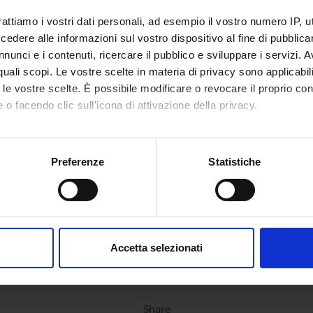
rattiamo i vostri dati personali, ad esempio il vostro numero IP, 
dere alle informazioni sul vostro dispositivo al fine di pubblica
nunci e i contenuti, ricercare il pubblico e sviluppare i servizi. A
r quali scopi. Le vostre scelte in materia di privacy sono applicabi
to le vostre scelte. È possibile modificare o revocare il proprio 
 o facendo clic sull'icona di attivazione della privacy.
mo anche:
oni sulla tua posizione geografica, con un'approssimazione di qu
Preferenze
Statistiche
spositivo, scansionandolo attivamente alla ricerca di caratteristich
aborati i tuoi dati personali e imposta le tue preferenze nella
s
consenso in qualsiasi momento dalla Dichiarazione sui cookie.
Accetta selezionati
nalizzare contenuti ed annunci, per fornire funzionalità dei socia
inoltre informazioni sul modo in cui utilizzi il nostro sito con i n
icità e social media, i quali potrebbero combinarle con altre inform
Share
lizzo dei loro servizi.