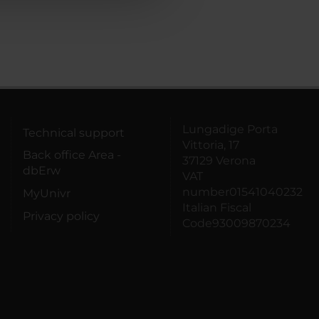
Lungadige Porta
Technical support
Vittoria, 17
Back office Area -
37129 Verona
dbErw
VAT
number01541040232
MyUnivr
Italian Fiscal
Privacy policy
Code93009870234