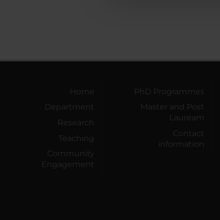
Home
PhD Programmes
Department
Master and Post
Lauream
Research
Contact
Teaching
information
Community
Engagement