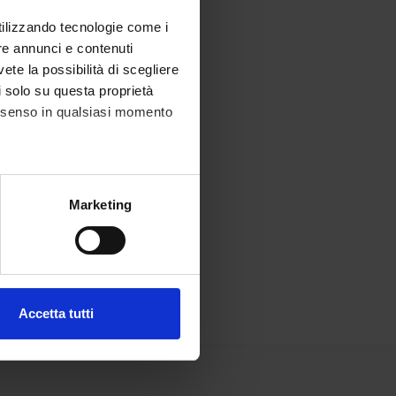
utilizzando tecnologie come i
re annunci e contenuti
vete la possibilità di scegliere
li solo su questa proprietà
consenso in qualsiasi momento
alche metro,
Marketing
e specifiche (impronte
ezione dettagli
. Puoi
Accetta tutti
l media e per analizzare il
ostri partner che si occupano
azioni che hai fornito loro o