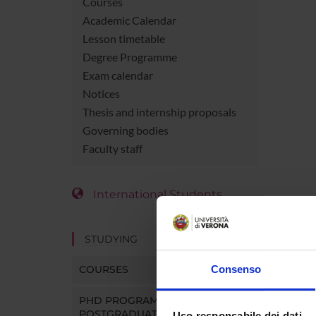
Courses
Academic Calendar
Lesson timetable
Degree Programme
Exam calendar
Notices
Thesis and internship proposals
Governing bodies
Faculty staff
International Students
STUDYING
COURSES
Consenso
PHD PROGRAMMES AND
POSTGRADUATE TRAINING
Uso responsabile dei dati