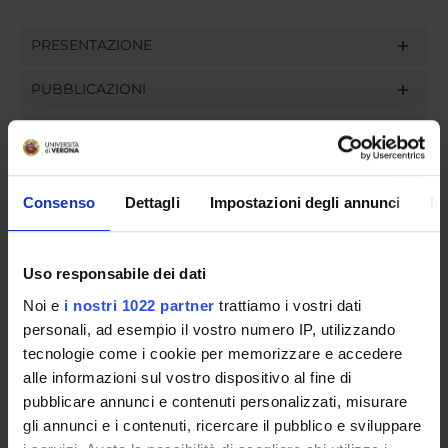
PRESENTAZIONE
PUBBLICAZIONI
INCARICHI
Consenso
Dettagli
Impostazioni degli annunci
In
ORGANIZZAZIONE
Uso responsabile dei dati
GOVERNANCE
Noi e
i nostri 1022 partner
trattiamo i vostri dati
COMMISSIONI
personali, ad esempio il vostro numero IP, utilizzando
tecnologie come i cookie per memorizzare e accedere
UFFICI E STRUTTURE DI SERVIZIO
alle informazioni sul vostro dispositivo al fine di
pubblicare annunci e contenuti personalizzati, misurare
SERVIZI DI SEGRETERIA STUDENTI
gli annunci e i contenuti, ricercare il pubblico e sviluppare