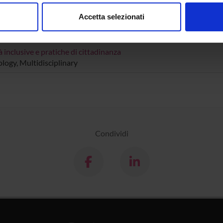
consenso in qualsiasi momento dalla Dichiarazione sui cookie.
Accetta selezionati
nalizzare contenuti ed annunci, per fornire funzionalità dei socia
DI RICERCA COINVOLTE DAL PROGETTO
inoltre informazioni sul modo in cui utilizzi il nostro sito con i n
icità e social media, i quali potrebbero combinarle con altre inform
à inclusive e pratiche di cittadinanza
logy, Multidisciplinary
lizzo dei loro servizi.
Condividi