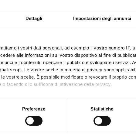
enze di integrazione di membri di gruppi etnici che vivono in una stessa com
Dettagli
Impostazioni degli annunci
ECIPANTI AL PROGETTO
ca De Cordova
Ricercatore
Frances
rattiamo i vostri dati personali, ad esempio il vostro numero IP, 
aria Meneghini
Professore associato
dere alle informazioni sul vostro dispositivo al fine di pubblica
nunci e i contenuti, ricercare il pubblico e sviluppare i servizi. A
r quali scopi. Le vostre scelte in materia di privacy sono applicabi
to le vostre scelte. È possibile modificare o revocare il proprio 
ABORATORI ESTERNI
 o facendo clic sull'icona di attivazione della privacy.
l Navas
Università di Almeria,
María Sá
Spagna Dipartimento di
mo anche:
Psicologia Full Professor
oni sulla tua posizione geografica, con un'approssimazione di qu
Preferenze
Statistiche
spositivo, scansionandolo attivamente alla ricerca di caratteristich
Colledani
Università La Sapienza,
Roma Dipartimento di
Psicologia Ricercatrice
aborati i tuoi dati personali e imposta le tue preferenze nella
s