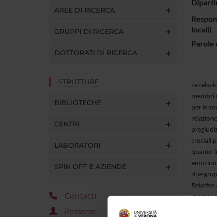
Diparti
AREE DI RICERCA
Respons
locali)
GRUPPI DI RICERCA
Parole 
DOTTORATI DI RICERCA
STRUTTURE
Le relazi
membri d
BIBLIOTECHE
per le so
relazione
CENTRI
pregiudiz
cruciali 
LABORATORI
quanto le
emozioni
SPIN OFF E AZIENDE
due grupp
Relative
Contatti
rappresen
mettere a
Persone