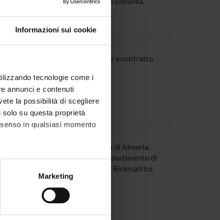
unità, favorendo così il benessere delle comunità.
Informazioni sui cookie
co Tommasi
Professore a contratto
utilizzando tecnologie come i
re annunci e contenuti
vete la possibilità di scegliere
li solo su questa proprietà
consenso in qualsiasi momento
nchez Castelló
Università di Almeria,
Spagna Dipartimento di
Psicologia Ricercatrice
alche metro,
Marketing
e specifiche (impronte
ezione dettagli
. Puoi