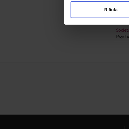
modificare o ritirare il tuo 
Rifiuta
Utilizziamo i cookie per perso
AREE 
nostro traffico. Condividiamo 
di analisi dei dati web, pubbl
Societ
Psycho
che hanno raccolto dal tuo uti