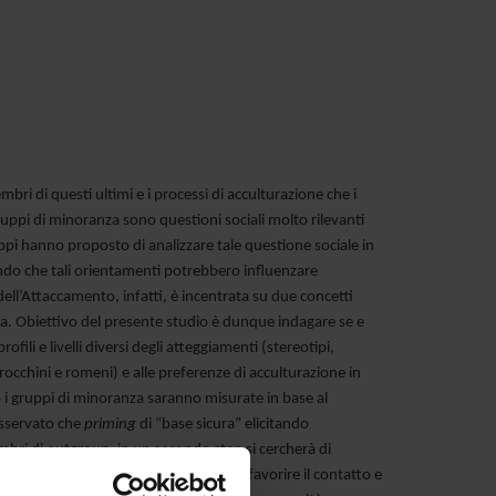
bri di questi ultimi e i processi di acculturazione che i
uppi di minoranza sono questioni sociali molto rilevanti
ppi hanno proposto di analizzare tale questione sociale in
endo che tali orientamenti potrebbero influenzare
ll’Attaccamento, infatti, è incentrata su due concetti
ccia. Obiettivo del presente studio è dunque indagare se e
ili e livelli diversi degli atteggiamenti (stereotipi,
chini e romeni) e alle preferenze di acculturazione in
o i gruppi di minoranza saranno misurate in base al
osservato che
priming
di “base sicura” elicitando
embri di outgroup, in un secondo step si cercherà di
iani e spagnoli, il pregiudizio etnico, favorire il contatto e