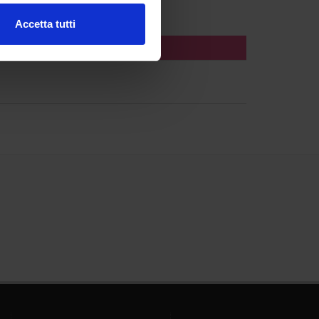
Accetta tutti
l media e per analizzare il
ostri partner che si occupano
azioni che hai fornito loro o