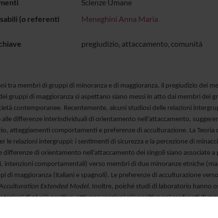
menti
Scienze Umane
abili (o referenti
Meneghini Anna Maria
chiave
pregiudizio, attaccamento, comunità
oni tra membri di gruppi di minoranza e di maggioranza, il pregiudizio dei mem
ei gruppi di maggioranza si aspettano siano messi in atto dai membri dei gr
cietà contemporanee. Recentemente, alcuni studiosi delle relazioni intergru
 alle differenze interindividuali di orientamento nell’attaccamento, sugger
io, atteggiamenti comportamenti e preferenze di acculturazione. La Teoria de
per le relazioni intergruppi: i sentimenti di sicurezza e la percezione di mina
 differenze di orientamento nell’attaccamento dei singoli siano associate a prof
, intenzioni comportamentali) verso membri di due minoranze etniche (maroc
i di maggioranza (italiani e spagnoli). Le preferenze di acculturazione vers
 Acculturation Extended Model
. Inoltre, poiché studi di laboratorio hanno 
tazioni di sé più positive, attivano reazioni più positive nei confronti di m
 punto interventi di rafforzamento della sicurezza che possano ridurre, in ital