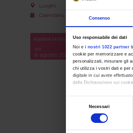
le prefer
Luoghi
Calendario
Consenso
PART
Federi
Uso responsabile dei dati
AGENDA DI OGGI
Noi e
i nostri 1022 partner
t
Anna M
gio
cookie per memorizzare e acce
6 agosto 2026
personalizzati, misurare gli an
chi utilizza i vostri dati e pe
digitale in cui avete effettua
COLL
dalla Dichiarazione sui cookie
Mariso
Con il tuo consenso, vorrem
Selezione
raccogliere informazi
Necessari
del
Identificare il tuo di
consenso
Daiana 
digitali).
Approfondisci come vengono el