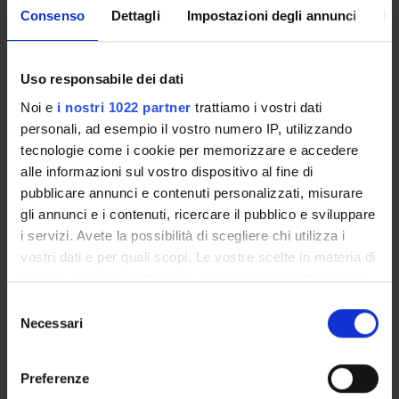
un migliore benessere delle madri post-intervento, ma
Consenso
Dettagli
Impostazioni degli annunci
In
anche che questi effetti siano mediati da IF e EF come
l'età alla diagnosi e l'esposizione alla musica. Il progetto
ha il potenziale di fornire importanti implicazioni a livello
Uso responsabile dei dati
scientifico, clinico, educativo e sociale, con il
Noi e
i nostri 1022 partner
trattiamo i vostri dati
conseguente miglioramento delle competenze
personali, ad esempio il vostro numero IP, utilizzando
linguistiche e del benessere generale dei bambini con IC
tecnologie come i cookie per memorizzare e accedere
e delle loro madri.
alle informazioni sul vostro dispositivo al fine di
pubblicare annunci e contenuti personalizzati, misurare
gli annunci e i contenuti, ricercare il pubblico e sviluppare
PROJECT PARTICIPANTS
i servizi. Avete la possibilità di scegliere chi utilizza i
vostri dati e per quali scopi. Le vostre scelte in materia di
Marinella Majorano
privacy sono applicabili solo su questa proprietà digitale
Associate Professor
in cui avete effettuato le vostre scelte. È possibile
Selezione
modificare o revocare il proprio consenso in qualsiasi
Necessari
del
momento dalla Dichiarazione sui cookie o facendo clic
consenso
RESEARCH AREAS INVOLVED IN THE PROJECT
sull'icona di attivazione della privacy.
Preferenze
Formazione e organizzazioni