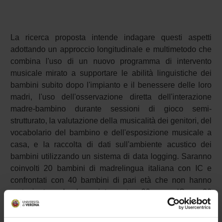
La ricerca proposta intende indagare questi aspetti
adottando un approccio longitudinale e multimetodo che
combina l'uso di un nuovo programma di intervento
musicale mirato a supportare le abilità linguistiche dei
bambini subito dopo l'impianto e il benessere delle loro
madri, l'uso dell'osservazione diretta dell'interazione
madre-bambino durante sessioni di gioco semi-
strutturato, la valutazione della musicalità dei genitori, del
vocabolario del bambino e dell'esposizione musicale a
casa, e la raccolta di dati sull'ambiente acustico dei
bambini utilizzando un sistema di data logging. Saranno
coinvolti 20 bambini di madrelingua italiana con IC e
confrontati con 40 bambini di pari età che non hanno
partecipato ad alcun intervento, 20 con IC e 20
normoudenti. Si ipotizzano migliori abilità di vocabolario,
maggiore coordinazione interpersonale nell'interazione e