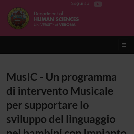
Segui su
Toggl
MusIC - Un programma
di intervento Musicale
per supportare lo
sviluppo del linguaggio
nei bambini con Impianto