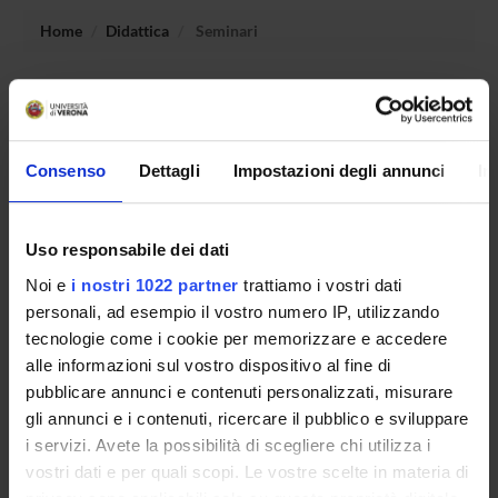
Home
Didattica
Seminari
Non è stato trovato alcun seminario relativo
all'insegnamento Teorie e metodi dell'educazione inclusiva.
Consenso
Dettagli
Impostazioni degli annunci
In
OFFERTA FORMATIVA
Uso responsabile dei dati
CORSI DI STUDIO
Noi e
i nostri 1022 partner
trattiamo i vostri dati
personali, ad esempio il vostro numero IP, utilizzando
DOTTORATI, MASTER E FORMAZIONE SUPERIORE
tecnologie come i cookie per memorizzare e accedere
alle informazioni sul vostro dispositivo al fine di
Contatti
pubblicare annunci e contenuti personalizzati, misurare
Persone
gli annunci e i contenuti, ricercare il pubblico e sviluppare
Luoghi
i servizi. Avete la possibilità di scegliere chi utilizza i
vostri dati e per quali scopi. Le vostre scelte in materia di
Calendario