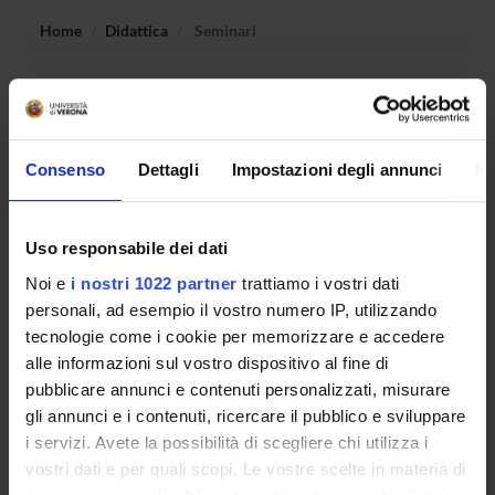
Home
Didattica
Seminari
Non è stato trovato alcun seminario relativo
all'insegnamento How to use the APA publication manual .
Consenso
Dettagli
Impostazioni degli annunci
In
OFFERTA FORMATIVA
Uso responsabile dei dati
CORSI DI STUDIO
Noi e
i nostri 1022 partner
trattiamo i vostri dati
personali, ad esempio il vostro numero IP, utilizzando
DOTTORATI, MASTER E FORMAZIONE SUPERIORE
tecnologie come i cookie per memorizzare e accedere
alle informazioni sul vostro dispositivo al fine di
Contatti
pubblicare annunci e contenuti personalizzati, misurare
Persone
gli annunci e i contenuti, ricercare il pubblico e sviluppare
Luoghi
i servizi. Avete la possibilità di scegliere chi utilizza i
vostri dati e per quali scopi. Le vostre scelte in materia di
Calendario