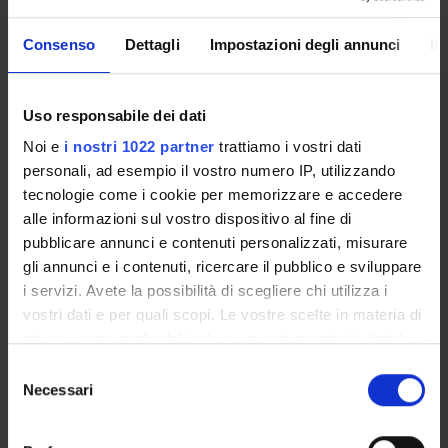
Consenso
Dettagli
Impostazioni degli annunci
In
Presentazione
Come iscriversi
Uso responsabile dei dati
Insegnamenti
Calendario didattico
Noi e
i nostri 1022 partner
trattiamo i vostri dati
Orario lezioni
personali, ad esempio il vostro numero IP, utilizzando
tecnologie come i cookie per memorizzare e accedere
Piani didattici
alle informazioni sul vostro dispositivo al fine di
Calendario esami
pubblicare annunci e contenuti personalizzati, misurare
Bacheca avvisi
gli annunci e i contenuti, ricercare il pubblico e sviluppare
Proposte tesi e stage
i servizi. Avete la possibilità di scegliere chi utilizza i
Organi collegiali e di governo
vostri dati e per quali scopi. Le vostre scelte in materia di
Docenti
privacy sono applicabili solo su questa proprietà digitale
in cui avete effettuato le vostre scelte. È possibile
Selezione
modificare o revocare il proprio consenso in qualsiasi
Necessari
OFFERTA FORMATIVA
del
momento dalla Dichiarazione sui cookie o facendo clic
consenso
CORSI DI STUDIO
sull'icona di attivazione della privacy.