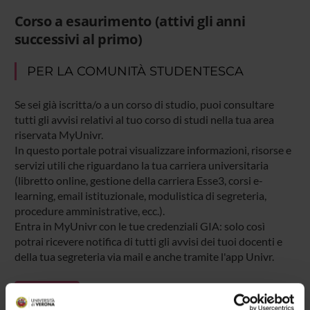
Corso a esaurimento (attivi gli anni
successivi al primo)
PER LA COMUNITÀ STUDENTESCA
Se sei già iscritta/o a un corso di studio, puoi consultare
tutti gli avvisi relativi al tuo corso di studi nella tua area
riservata MyUnivr.
In questo portale potrai visualizzare informazioni, risorse e
servizi utili che riguardano la tua carriera universitaria
(libretto online, gestione della carriera Esse3, corsi e-
learning, email istituzionale, modulistica di segreteria,
procedure amministrative, ecc.).
Entra in MyUnivr con le tue credenziali GIA: solo così
potrai ricevere notifica di tutti gli avvisi dei tuoi docenti e
della tua segreteria via mail e anche tramite l'app Univr.
MYUNIVR