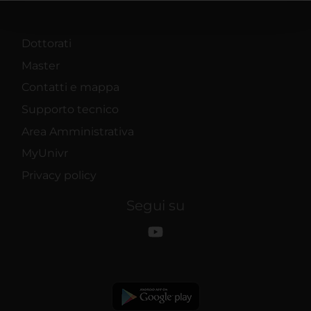
pubblicità e social media, i quali potrebbero combinarle
con altre informazioni che hai fornito loro o che hanno
raccolto dal tuo utilizzo dei loro servizi.
Dottorati
Master
Contatti e mappa
Supporto tecnico
Area Amministrativa
MyUnivr
Privacy policy
Segui su