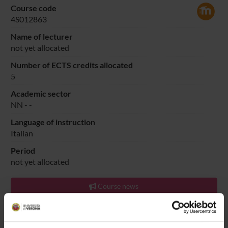
Course code
4S012863
Name of lecturer
not yet allocated
Number of ECTS credits allocated
5
Academic sector
NN -
-
Language of instruction
Italian
Period
not yet allocated
Course news
Seminars related to the course