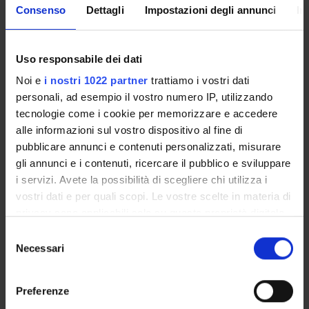
Consenso
Dettagli
Impostazioni degli annunci
In
Overview
Enrolment Policy
Uso responsabile dei dati
Courses
Noi e
i nostri 1022 partner
trattiamo i vostri dati
Academic Calendar
personali, ad esempio il vostro numero IP, utilizzando
Lesson timetable
tecnologie come i cookie per memorizzare e accedere
Degree Programme
alle informazioni sul vostro dispositivo al fine di
Exam calendar
pubblicare annunci e contenuti personalizzati, misurare
Notices
gli annunci e i contenuti, ricercare il pubblico e sviluppare
Thesis and internship proposals
i servizi. Avete la possibilità di scegliere chi utilizza i
Governing bodies
vostri dati e per quali scopi. Le vostre scelte in materia di
Faculty staff
privacy sono applicabili solo su questa proprietà digitale
in cui avete effettuato le vostre scelte. È possibile
Selezione
modificare o revocare il proprio consenso in qualsiasi
Necessari
del
STUDYING
momento dalla Dichiarazione sui cookie o facendo clic
consenso
sull'icona di attivazione della privacy.
COURSES
Preferenze