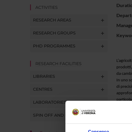
Durati
ACTIVITIES
Depart
RESEARCH AREAS
Manager
RESEARCH GROUPS
Keywo
PHD PROGRAMMES
L’agricol
RESEARCH FACILITIES
prodotti,
da cambia
LIBRARIES
In uno sc
di precis
CENTRES
approfon
particola
LABORATORIES
profili p
presenti/
SPIN OFF AND COMPANIES
e organiz
digital e
Consenso