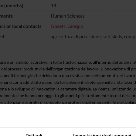
on (months)
18
ments
Human Sciences
s or local contacts
Gosetti Giorgio
rd
agricoltura di precisione, soft skills, com
tura è un ambito lavorativo in forte trasformazione, all’interno del quale si s
 dei processi produttivi e dell’organizzazione del lavoro. L’innovazione di 
menti tecnologici che richiedono una rivisitazione dei contenuti del lavoro 
enario contraddistinto quindi da forti elementi di eterogeneità si sta face
ione e lo sviluppo di innovazioni a carattere digitale. La ricerca, utilizzando 
dimento che hanno per oggetto gli aspetti più strettamente tecnici della pr
re attenzione ai profili di competenze professionali emergenti. In particolare, 
rofessionali presenti in agricoltura e dei relativi standard di competenze trasv
previste presso le imprese agricole che intendono collocarsi nell’ambito dell’
zativo), elaborare e condividere i dati raccolti. L’attività di ricerca prevede q
 soft skill, con particolare riferimento al mondo agricolo, la partecipazione 
Dettagli
Impostazioni degli annunci