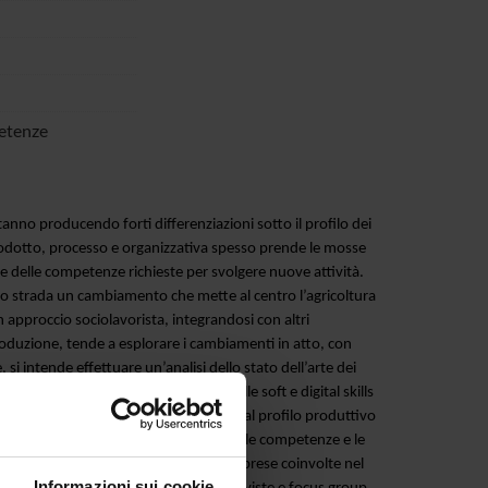
petenze
tanno producendo forti differenziazioni sotto il profilo dei
prodotto, processo e organizzativa spesso prende le mosse
e delle competenze richieste per svolgere nuove attività.
ndo strada un cambiamento che mette al centro l’agricoltura
un approccio sociolavorista, integrandosi con altri
oduzione, tende a esplorare i cambiamenti in atto, con
si intende effettuare un’analisi dello stato dell’arte dei
ersali, predisporre una mappatura delle soft e digital skills
agricoltura di precisione (in relazione al profilo produttivo
uindi l’analisi della letteratura inerente le competenze e le
a riunioni e momenti formativi con le imprese coinvolte nel
Informazioni sui cookie