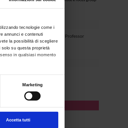
 dalla ricerca, la realizzazione di interviste e focus group
utilizzando tecnologie come i
re annunci e contenuti
Gosetti
Associate Professor
vete la possibilità di scegliere
li solo su questa proprietà
consenso in qualsiasi momento
alche metro,
Marketing
e specifiche (impronte
ezione dettagli
. Puoi
Accetta tutti
l media e per analizzare il