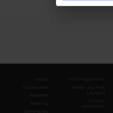
nostro traffico. Condividiamo 
di analisi dei dati web, pubbl
che hanno raccolto dal tuo uti
Home
PhD Programmes
Department
Master and Post
Lauream
Research
Contact
Teaching
information
Community