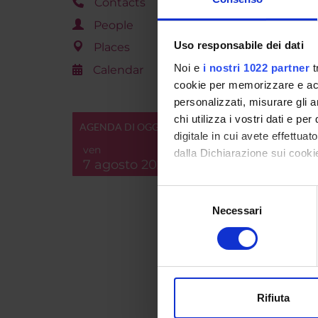
progetto,
Contacts
con rappr
People
Uso responsabile dei dati
Places
PROJ
Noi e
i nostri 1022 partner
t
Calendar
cookie per memorizzare e acce
Lucia B
personalizzati, misurare gli an
chi utilizza i vostri dati e pe
AGENDA DI OGGI
digitale in cui avete effettua
ven
dalla Dichiarazione sui cookie
COLL
7 agosto 2026
Daniele
Con il tuo consenso, vorrem
Selezione
raccogliere informazi
Necessari
del
Identificare il tuo di
consenso
digitali).
Approfondisci come vengono el
RESEA
modificare o ritirare il tuo 
Societ
Rifiuta
SOCI
Utilizziamo i cookie per perso