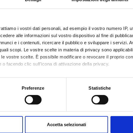
 l’osservazione partecipata in vari momenti di attività delle imprese coinvolte
esentanti delle imprese ed esperti del settore.
ECT PARTICIPANTS
rattiamo i vostri dati personali, ad esempio il vostro numero IP, 
dere alle informazioni sul vostro dispositivo al fine di pubblica
ertell
Giorgio 
nunci e i contenuti, ricercare il pubblico e sviluppare i servizi. A
r quali scopi. Le vostre scelte in materia di privacy sono applicabi
to le vostre scelte. È possibile modificare o revocare il proprio 
 o facendo clic sull'icona di attivazione della privacy.
ABORATORI ESTERNI
 Bassi
Università di Verona
mo anche:
Scienze Umane Borsista
oni sulla tua posizione geografica, con un'approssimazione di qu
Preferenze
Statistiche
spositivo, scansionandolo attivamente alla ricerca di caratteristich
aborati i tuoi dati personali e imposta le tue preferenze nella
s
RCH AREAS INVOLVED IN THE PROJECT
consenso in qualsiasi momento dalla Dichiarazione sui cookie.
à inclusive e pratiche di cittadinanza
Accetta selezionati
OLOGY
nalizzare contenuti ed annunci, per fornire funzionalità dei socia