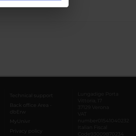
ostri partner che si occupano
azioni che hai fornito loro o
Lungadige Porta
Technical support
Vittoria, 17
Back office Area -
37129 Verona
dbErw
VAT
number01541040232
MyUnivr
Italian Fiscal
Privacy policy
Code93009870234