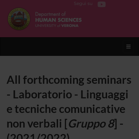
Segui su
Toggl
All forthcoming seminars
- Laboratorio - Linguaggi
e tecniche comunicative
non verbali [
Gruppo 8
] -
(2021/2022)