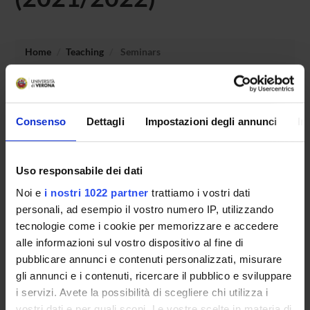
Home
Teaching
Seminars
No recent seminar found relating to teaching Laboratorio -
Linguaggi e tecniche comunicative non verbali.
Consenso
Dettagli
Impostazioni degli annunci
In
Uso responsabile dei dati
STUDYING
Noi e
i nostri 1022 partner
trattiamo i vostri dati
COURSES
personali, ad esempio il vostro numero IP, utilizzando
tecnologie come i cookie per memorizzare e accedere
PHD PROGRAMMES AND POSTGRADUATE
alle informazioni sul vostro dispositivo al fine di
TRAINING
pubblicare annunci e contenuti personalizzati, misurare
gli annunci e i contenuti, ricercare il pubblico e sviluppare
Contacts
i servizi. Avete la possibilità di scegliere chi utilizza i
People
vostri dati e per quali scopi. Le vostre scelte in materia di