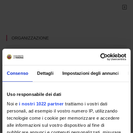
ORGANIZZAZIONE
GOVERNANCE
COMMISSIONI
Consenso
Dettagli
Impostazioni degli annunci
In
UFFICI E STRUTTURE DI SERVIZIO
SERVIZI DI SEGRETERIA STUDENTI
Uso responsabile dei dati
Noi e
i nostri 1022 partner
trattiamo i vostri dati
STRUTTURE DEL DIPARTIMENTO
personali, ad esempio il vostro numero IP, utilizzando
BIBLIOTECHE
tecnologie come i cookie per memorizzare e accedere
alle informazioni sul vostro dispositivo al fine di
CENTRI
pubblicare annunci e contenuti personalizzati, misurare