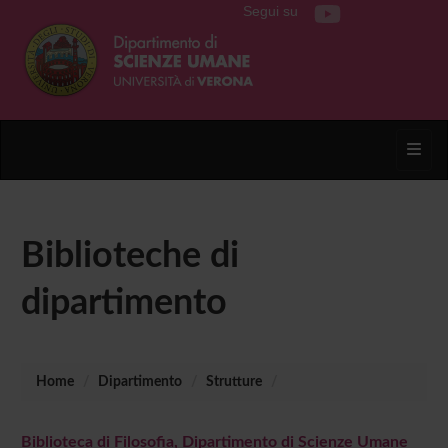
Segui su
Toggl
Biblioteche di
dipartimento
Home
Dipartimento
Strutture
Biblioteca di Filosofia, Dipartimento di Scienze Umane