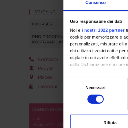
Consenso
STUDYING
Uso responsabile dei dati
COURSES
Noi e
i nostri 1022 partner
t
PHD PROGRAMMES AND
cookie per memorizzare e acce
POSTGRADUATE TRAINING
personalizzati, misurare gli an
chi utilizza i vostri dati e pe
digitale in cui avete effettua
Contacts
dalla Dichiarazione sui cookie
People
Places
Con il tuo consenso, vorrem
Selezione
Calendar
raccogliere informazi
Necessari
del
Identificare il tuo di
consenso
digitali).
Approfondisci come vengono el
AGENDA DI OGGI
modificare o ritirare il tuo 
sab
Rifiuta
8 agosto 2026