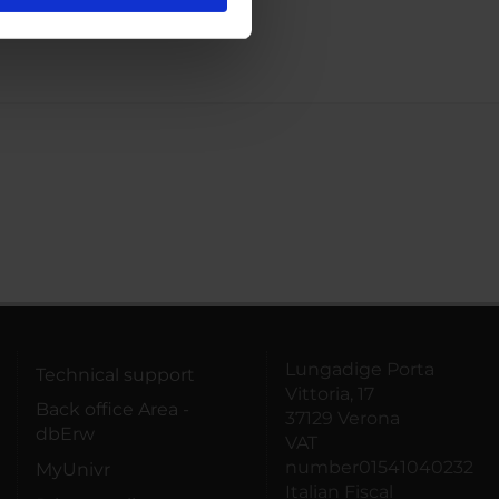
l media e per analizzare il
ostri partner che si occupano
azioni che hai fornito loro o
Lungadige Porta
Technical support
Vittoria, 17
Back office Area -
37129 Verona
dbErw
VAT
number01541040232
MyUnivr
Italian Fiscal