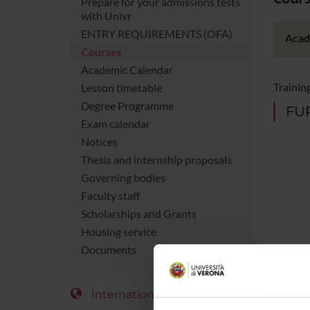
Prepare for your admissions tests
with Univr
ENTRY REQUIREMENTS (OFA)
Acad
Courses
Academic Calendar
Training
Lesson timetable
Degree Programme
FUR
Exam calendar
Notices
Thesis and internship proposals
Governing bodies
Faculty staff
Scholarships and Grants
Housing service
Documents
International Students