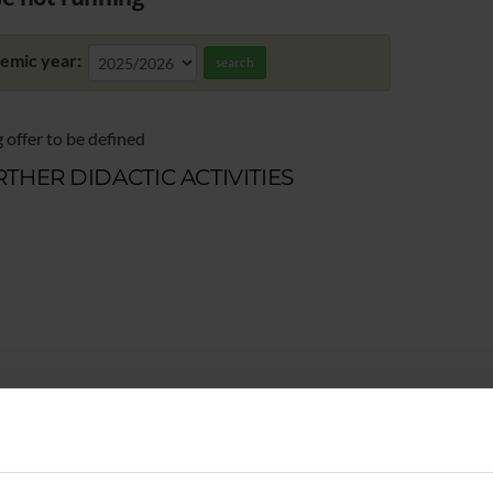
emic year:
search
 offer to be defined
THER DIDACTIC ACTIVITIES