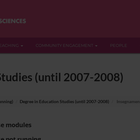
EACHING
COMMUNITY ENGAGEMENT
PEOPLE
tudies (until 2007-2008)
unning)
Degree in Education Studies (until 2007-2008)
Insegnamen
se modules
e not running