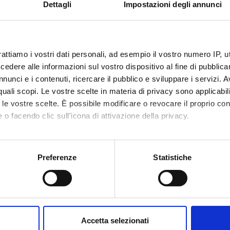
Dettagli
Impostazioni degli annunci
rattiamo i vostri dati personali, ad esempio il vostro numero IP, 
dere alle informazioni sul vostro dispositivo al fine di pubblica
nunci e i contenuti, ricercare il pubblico e sviluppare i servizi. A
r quali scopi. Le vostre scelte in materia di privacy sono applicabi
to le vostre scelte. È possibile modificare o revocare il proprio 
 o facendo clic sull'icona di attivazione della privacy.
mo anche:
oni sulla tua posizione geografica, con un'approssimazione di qu
Preferenze
Statistiche
spositivo, scansionandolo attivamente alla ricerca di caratteristich
aborati i tuoi dati personali e imposta le tue preferenze nella
s
consenso in qualsiasi momento dalla Dichiarazione sui cookie.
Accetta selezionati