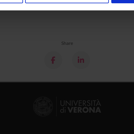
nalizzare contenuti ed annunci, per fornire funzionalità dei socia
inoltre informazioni sul modo in cui utilizzi il nostro sito con i n
icità e social media, i quali potrebbero combinarle con altre inform
lizzo dei loro servizi.
Share