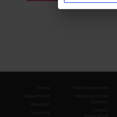
Utilizziamo i cookie per perso
nostro traffico. Condividiamo 
di analisi dei dati web, pubbl
che hanno raccolto dal tuo uti
Home
PhD Programmes
Department
Master and Post
Lauream
Research
Contact
Teaching
information