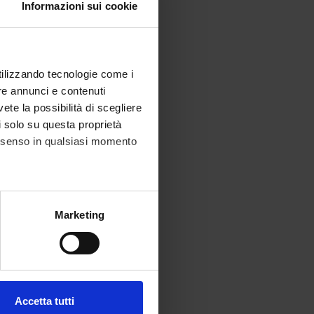
Informazioni sui cookie
utilizzando tecnologie come i
re annunci e contenuti
vete la possibilità di scegliere
li solo su questa proprietà
consenso in qualsiasi momento
alche metro,
Marketing
e specifiche (impronte
ezione dettagli
. Puoi
Accetta tutti