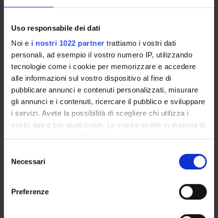
COMMISSIONI
Uso responsabile dei dati
UFFICI E STRUTTURE DI SERVIZIO
Noi e
i nostri 1022 partner
trattiamo i vostri dati
personali, ad esempio il vostro numero IP, utilizzando
SERVIZI DI SEGRETERIA STUDENTI
tecnologie come i cookie per memorizzare e accedere
alle informazioni sul vostro dispositivo al fine di
STRUTTURE DEL DIPARTIMENTO
pubblicare annunci e contenuti personalizzati, misurare
gli annunci e i contenuti, ricercare il pubblico e sviluppare
BIBLIOTECHE
i servizi. Avete la possibilità di scegliere chi utilizza i
vostri dati e per quali scopi. Le vostre scelte in materia di
CENTRI
privacy sono applicabili solo su questa proprietà digitale
in cui avete effettuato le vostre scelte. È possibile
Selezione
LABORATORI
modificare o revocare il proprio consenso in qualsiasi
Necessari
del
momento dalla Dichiarazione sui cookie o facendo clic
SPIN OFF E AZIENDE
consenso
sull'icona di attivazione della privacy.
Preferenze
SPAZI COMUNI DEL DIPARTIMENTO
Con il tuo consenso, vorremmo anche: