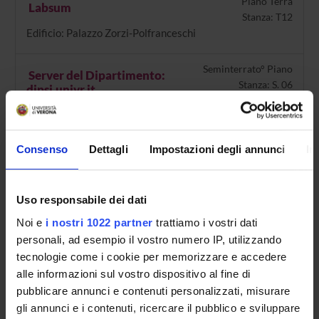
Piano Terra
Labsum
Stanza: T12
Edificio: Palazzo Zorzi-Polfranceschi
Seminterrato° Piano
Server del Dipartimento:
Stanza: S. 06
dipsi.univr.it
Edificio: Palazzo di Lettere
Seminterrato° Piano
Consenso
Dettagli
Impostazioni degli annunci
In
Stanza S.02 - Experimental
Stanza: S. 02
Phenomenology of Perception
(E.Ph.P.)
Uso responsabile dei dati
Edificio: Palazzo di Lettere
Noi e
i nostri 1022 partner
trattiamo i vostri dati
personali, ad esempio il vostro numero IP, utilizzando
tecnologie come i cookie per memorizzare e accedere
alle informazioni sul vostro dispositivo al fine di
ORGANIZZAZIONE
pubblicare annunci e contenuti personalizzati, misurare
gli annunci e i contenuti, ricercare il pubblico e sviluppare
GOVERNANCE