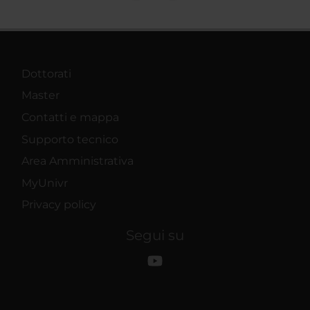
Dottorati
Master
Contatti e mappa
Supporto tecnico
Area Amministrativa
MyUnivr
Privacy policy
Segui su