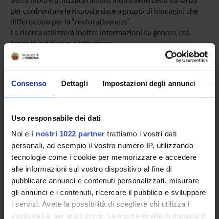
per confrontare le risposte date a gruppi di immagini che
differiscono per la “restorativeness”.
La ricerca utilizzerà inoltre informazioni su genere, età,
luogo in cui si vive, e istruzione
Consenso
Dettagli
Impostazioni degli annunci
In
PARTECIPANTI AL PROGETTO
Magali Brigitte Yvette Antoinette Boureux
Uso responsabile dei dati
Margherita Brondino
Professore associato
Noi e
i nostri 1022 partner
trattiamo i vostri dati
personali, ad esempio il vostro numero IP, utilizzando
Roberto Burro
tecnologie come i cookie per memorizzare e accedere
Professore associato
alle informazioni sul vostro dispositivo al fine di
Barbara Giacominelli Gasbarro
pubblicare annunci e contenuti personalizzati, misurare
Professore a contratto
gli annunci e i contenuti, ricercare il pubblico e sviluppare
i servizi. Avete la possibilità di scegliere chi utilizza i
JACK NASAR
vostri dati e per quali scopi. Le vostre scelte in materia di
Visiting professors