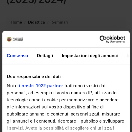
Home
Didattica
Seminari
Non è stato trovato alcun seminario relativo
all'insegnamento Principi ed organizzazione del sistema
sanitario.
Consenso
Dettagli
Impostazioni degli annunci
In
Uso responsabile dei dati
OFFERTA FORMATIVA
Noi e
i nostri 1022 partner
trattiamo i vostri dati
CORSI DI STUDIO
personali, ad esempio il vostro numero IP, utilizzando
tecnologie come i cookie per memorizzare e accedere
DOTTORATI, MASTER E FORMAZIONE SUPERIORE
alle informazioni sul vostro dispositivo al fine di
pubblicare annunci e contenuti personalizzati, misurare
Contatti
gli annunci e i contenuti, ricercare il pubblico e sviluppare
i servizi. Avete la possibilità di scegliere chi utilizza i
Persone