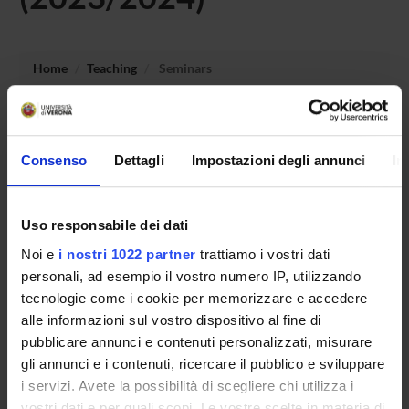
Home
Teaching
Seminars
No recent seminar found relating to teaching Principles and
organization of the healthcare system.
Consenso
Dettagli
Impostazioni degli annunci
In
Uso responsabile dei dati
STUDYING
Noi e
i nostri 1022 partner
trattiamo i vostri dati
COURSES
personali, ad esempio il vostro numero IP, utilizzando
tecnologie come i cookie per memorizzare e accedere
PHD PROGRAMMES AND POSTGRADUATE
alle informazioni sul vostro dispositivo al fine di
TRAINING
pubblicare annunci e contenuti personalizzati, misurare
gli annunci e i contenuti, ricercare il pubblico e sviluppare
Contacts
i servizi. Avete la possibilità di scegliere chi utilizza i
People
vostri dati e per quali scopi. Le vostre scelte in materia di