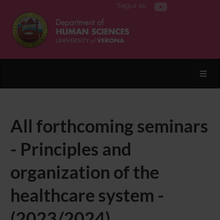
Segui su
Toggl
All forthcoming seminars
- Principles and
organization of the
healthcare system -
(2023/2024)