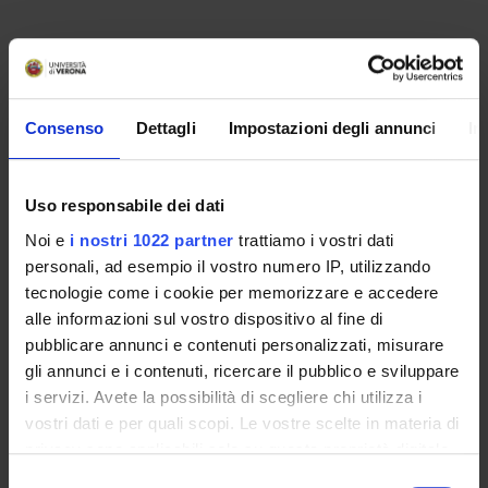
No recent seminar found relating to teaching Final Exam.
Consenso
Dettagli
Impostazioni degli annunci
In
STUDYING
COURSES
Uso responsabile dei dati
PHD PROGRAMMES AND POSTGRADUATE
Noi e
i nostri 1022 partner
trattiamo i vostri dati
TRAINING
personali, ad esempio il vostro numero IP, utilizzando
tecnologie come i cookie per memorizzare e accedere
Contacts
alle informazioni sul vostro dispositivo al fine di
pubblicare annunci e contenuti personalizzati, misurare
People
gli annunci e i contenuti, ricercare il pubblico e sviluppare
Places
i servizi. Avete la possibilità di scegliere chi utilizza i
Calendar
vostri dati e per quali scopi. Le vostre scelte in materia di
privacy sono applicabili solo su questa proprietà digitale
in cui avete effettuato le vostre scelte. È possibile
Selezione