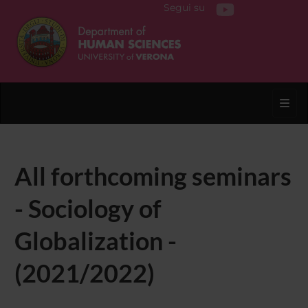
Segui su
Toggl
All forthcoming seminars
- Sociology of
Globalization -
(2021/2022)