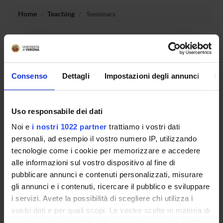
Home
Teaching
Seminars
No recent seminar found relating to teaching Sociology of
Globalization.
Consenso
Dettagli
Impostazioni degli annunci
In
STUDYING
Uso responsabile dei dati
COURSES
Noi e
i nostri 1022 partner
trattiamo i vostri dati
personali, ad esempio il vostro numero IP, utilizzando
PHD PROGRAMMES AND POSTGRADUATE
tecnologie come i cookie per memorizzare e accedere
TRAINING
alle informazioni sul vostro dispositivo al fine di
pubblicare annunci e contenuti personalizzati, misurare
Contacts
gli annunci e i contenuti, ricercare il pubblico e sviluppare
People
i servizi. Avete la possibilità di scegliere chi utilizza i
Places
vostri dati e per quali scopi. Le vostre scelte in materia di
privacy sono applicabili solo su questa proprietà digitale