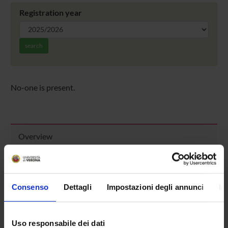
Registration year
search
No-one is present.
Overview
Enrolment Policy
Courses
Academic Calendar
Consenso
Dettagli
Impostazioni degli annunci
In
Lesson timetable
Degree Programme
Exam calendar
Uso responsabile dei dati