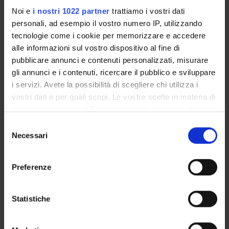
Notices
Noi e
i nostri 1022 partner
trattiamo i vostri dati
Thesis and internship proposals
personali, ad esempio il vostro numero IP, utilizzando
Governing bodies
tecnologie come i cookie per memorizzare e accedere
Faculty staff
alle informazioni sul vostro dispositivo al fine di
pubblicare annunci e contenuti personalizzati, misurare
gli annunci e i contenuti, ricercare il pubblico e sviluppare
STUDYING
i servizi. Avete la possibilità di scegliere chi utilizza i
COURSES
vostri dati e per quali scopi. Le vostre scelte in materia di
privacy sono applicabili solo su questa proprietà digitale
PHD PROGRAMMES AND POSTGRADUATE
in cui avete effettuato le vostre scelte. È possibile
Selezione
TRAINING
modificare o revocare il proprio consenso in qualsiasi
Necessari
del
momento dalla Dichiarazione sui cookie o facendo clic
consenso
Contacts
sull'icona di attivazione della privacy.
Preferenze
People
Con il tuo consenso, vorremmo anche:
Places
raccogliere informazioni sulla tua posizione
Statistiche
Calendar
geografica, con un'approssimazione di qualche
metro,