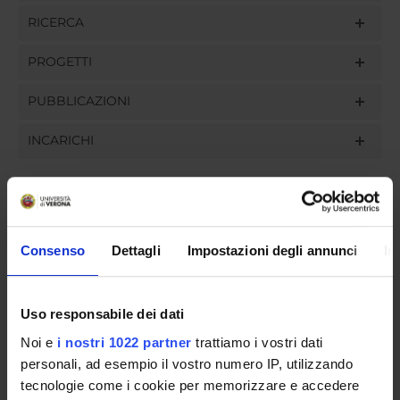
RICERCA
PROGETTI
PUBBLICAZIONI
INCARICHI
ORGANIZZAZIONE
Consenso
Dettagli
Impostazioni degli annunci
In
GOVERNANCE
Uso responsabile dei dati
COMMISSIONI
Noi e
i nostri 1022 partner
trattiamo i vostri dati
UFFICI E STRUTTURE DI SERVIZIO
personali, ad esempio il vostro numero IP, utilizzando
tecnologie come i cookie per memorizzare e accedere
SERVIZI DI SEGRETERIA STUDENTI