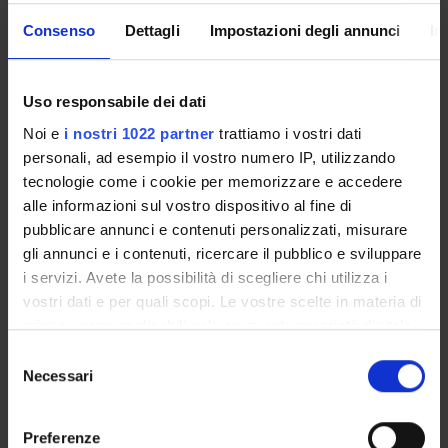
MOBILITÀ
VIDEO
Consenso
Dettagli
Impostazioni degli annunci
In
INTERNAZIONALE
PRESENTAZIONE
DIPSUM
Uso responsabile dei dati
Noi e
i nostri 1022 partner
trattiamo i vostri dati
VIDEO EVENTI TERZA
MISSIONE
personali, ad esempio il vostro numero IP, utilizzando
tecnologie come i cookie per memorizzare e accedere
alle informazioni sul vostro dispositivo al fine di
pubblicare annunci e contenuti personalizzati, misurare
gli annunci e i contenuti, ricercare il pubblico e sviluppare
i servizi. Avete la possibilità di scegliere chi utilizza i
vostri dati e per quali scopi. Le vostre scelte in materia di
privacy sono applicabili solo su questa proprietà digitale
in cui avete effettuato le vostre scelte. È possibile
Selezione
NEWS
modificare o revocare il proprio consenso in qualsiasi
Necessari
del
momento dalla Dichiarazione sui cookie o facendo clic
consenso
Specializzazione in Metodi e Pratiche di rafforzamento dei
sull'icona di attivazione della privacy.
Preferenze
percorsi di presa in carico e accompagnamento sociale