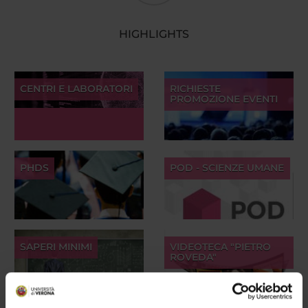
HIGHLIGHTS
CENTRI E LABORATORI
RICHIESTE
PROMOZIONE EVENTI
PHDS
POD - SCIENZE UMANE
SAPERI MINIMI
VIDEOTECA "PIETRO
ROVEDA"