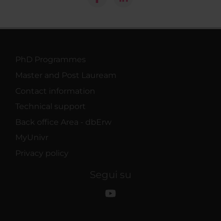
PhD Programmes
Master and Post Lauream
Contact information
Technical support
Back office Area - dbErw
MyUnivr
Privacy policy
Segui su