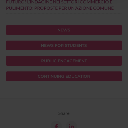
FUTURO? L’INDAGINE NEI SETTORI COMMERCIO E
con altre informazioni che hai fornito loro o che hanno
PULIMENTO: PROPOSTE PER UN’AZIONE COMUNE
raccolto dal tuo utilizzo dei loro servizi.
NEWS
NEWS FOR STUDENTS
PUBLIC ENGAGEMENT
CONTINUING EDUCATION
Share