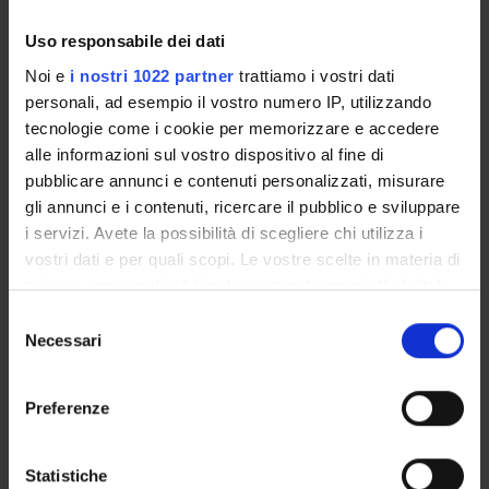
Uso responsabile dei dati
D
1
PERIODO DIDATTICO
Corrado Viol
Noi e
i nostri 1022 partner
trattiamo i vostri dati
personali, ad esempio il vostro numero IP, utilizzando
tecnologie come i cookie per memorizzare e accedere
E
2
PERIODO DIDATTICO
Paolo Colom
alle informazioni sul vostro dispositivo al fine di
pubblicare annunci e contenuti personalizzati, misurare
gli annunci e i contenuti, ricercare il pubblico e sviluppare
i servizi. Avete la possibilità di scegliere chi utilizza i
vostri dati e per quali scopi. Le vostre scelte in materia di
TESTI DI RIFERIMENTO
privacy sono applicabili solo su questa proprietà digitale
Vedi la bibliografia dell'insegnamento
in cui avete effettuato le vostre scelte. È possibile
Selezione
modificare o revocare il proprio consenso in qualsiasi
Necessari
del
momento dalla Dichiarazione sui cookie o facendo clic
consenso
sull'icona di attivazione della privacy.
Preferenze
Presentazione
Con il tuo consenso, vorremmo anche:
Come iscriversi
raccogliere informazioni sulla tua posizione
Statistiche
Insegnamenti