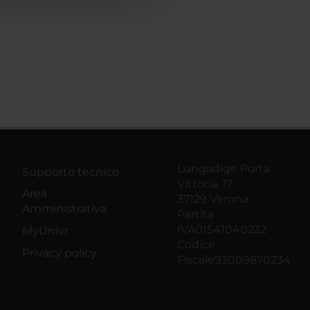
Lungadige Porta
Supporto tecnico
Vittoria, 17
Area
37129 Verona
Amministrativa
Partita
IVA01541040232
MyUnivr
Codice
Privacy policy
Fiscale93009870234