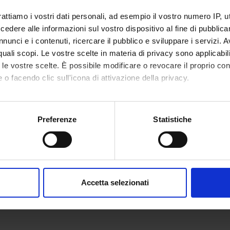
rattiamo i vostri dati personali, ad esempio il vostro numero IP, 
dere alle informazioni sul vostro dispositivo al fine di pubblica
nunci e i contenuti, ricercare il pubblico e sviluppare i servizi. A
r quali scopi. Le vostre scelte in materia di privacy sono applicabi
to le vostre scelte. È possibile modificare o revocare il proprio 
 o facendo clic sull'icona di attivazione della privacy.
mo anche:
oni sulla tua posizione geografica, con un'approssimazione di qu
Preferenze
Statistiche
spositivo, scansionandolo attivamente alla ricerca di caratteristich
aborati i tuoi dati personali e imposta le tue preferenze nella
s
consenso in qualsiasi momento dalla Dichiarazione sui cookie.
Accetta selezionati
nalizzare contenuti ed annunci, per fornire funzionalità dei socia
inoltre informazioni sul modo in cui utilizzi il nostro sito con i n
icità e social media, i quali potrebbero combinarle con altre inform
lizzo dei loro servizi.