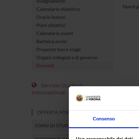
Insegnamenti
Non è p
Calendario didattico
Orario lezioni
Piani didattici
Calendario esami
Bacheca avvisi
Proposte tesi e stage
Organi collegiali e di governo
Docenti
Servizio Studenti
Internazionali
OFFERTA FORMATIVA
Consenso
CORSI DI STUDIO
Uso responsabile dei dati