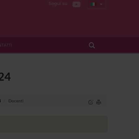
Segui su
TATTI
-24
4
Docenti