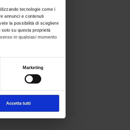
utilizzando tecnologie come i
re annunci e contenuti
vete la possibilità di scegliere
li solo su questa proprietà
consenso in qualsiasi momento
alche metro,
Marketing
e specifiche (impronte
ezione dettagli
. Puoi
Accetta tutti
l media e per analizzare il
ostri partner che si occupano
azioni che hai fornito loro o