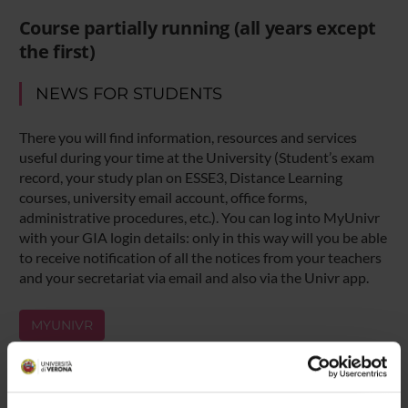
Course partially running (all years except
the first)
NEWS FOR STUDENTS
There you will find information, resources and services
useful during your time at the University (Student’s exam
record, your study plan on ESSE3, Distance Learning
courses, university email account, office forms,
administrative procedures, etc.). You can log into MyUnivr
with your GIA login details: only in this way will you be able
to receive notification of all the notices from your teachers
and your secretariat via email and also via the Univr app.
MYUNIVR