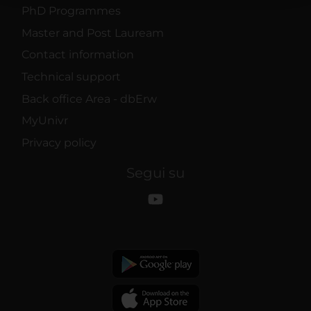
PhD Programmes
raccolto dal tuo utilizzo dei loro servizi.
Master and Post Lauream
Contact information
Technical support
Back office Area - dbErw
MyUnivr
Privacy policy
Segui su