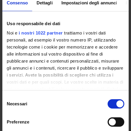
Overview
Consenso
Dettagli
Impostazioni degli annunci
In
Enrolment Policy
Courses
Academic Calendar
Uso responsabile dei dati
Lesson timetable
Noi e
i nostri 1022 partner
trattiamo i vostri dati
Degree Programme
personali, ad esempio il vostro numero IP, utilizzando
Exam calendar
tecnologie come i cookie per memorizzare e accedere
Notices
alle informazioni sul vostro dispositivo al fine di
Thesis and internship proposals
pubblicare annunci e contenuti personalizzati, misurare
gli annunci e i contenuti, ricercare il pubblico e sviluppare
Governing bodies
i servizi. Avete la possibilità di scegliere chi utilizza i
Faculty staff
vostri dati e per quali scopi. Le vostre scelte in materia di
privacy sono applicabili solo su questa proprietà digitale
STUDYING
in cui avete effettuato le vostre scelte. È possibile
Selezione
modificare o revocare il proprio consenso in qualsiasi
Necessari
del
COURSES
momento dalla Dichiarazione sui cookie o facendo clic
consenso
sull'icona di attivazione della privacy.
PHD PROGRAMMES AND POSTGRADUATE
Preferenze
TRAINING