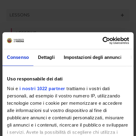
LESSONS
LESSONS
No lessons
Consenso
Dettagli
Impostazioni degli annunci
In
EXAMS
Uso responsabile dei dati
OFFICE HOURS
Noi e
i nostri 1022 partner
trattiamo i vostri dati
personali, ad esempio il vostro numero IP, utilizzando
OTHER EVENTS
tecnologie come i cookie per memorizzare e accedere
alle informazioni sul vostro dispositivo al fine di
pubblicare annunci e contenuti personalizzati, misurare
gli annunci e i contenuti, ricercare il pubblico e sviluppare
Contacts
i servizi. Avete la possibilità di scegliere chi utilizza i