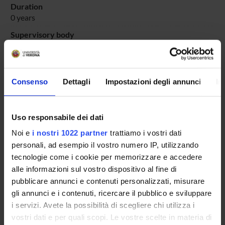
Duration
0 years
Supervisory body
Comitato Scientifico del Corso di Perfezionamento e di
Aggiornamento professionale in Operatore esperto del
mercato del lavoro e case management
Consenso
Dettagli
Impostazioni degli annunci
In
Location
VERONA
Main Department
Uso responsabile dei dati
Human Sciences
Noi e
i nostri 1022 partner
trattiamo i vostri dati
Macro area
personali, ad esempio il vostro numero IP, utilizzando
Humanities
tecnologie come i cookie per memorizzare e accedere
Subject area
alle informazioni sul vostro dispositivo al fine di
Education, Philosophy and Social Work
pubblicare annunci e contenuti personalizzati, misurare
gli annunci e i contenuti, ricercare il pubblico e sviluppare
i servizi. Avete la possibilità di scegliere chi utilizza i
vostri dati e per quali scopi. Le vostre scelte in materia di