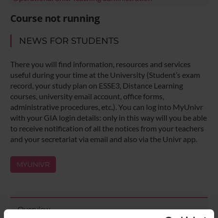
Course not running
NEWS FOR STUDENTS
There you will find information, resources and services
useful during your time at the University (Student’s exam
record, your study plan on ESSE3, Distance Learning
courses, university email account, office forms,
administrative procedures, etc.). You can log into MyUnivr
with your GIA login details: only in this way will you be able
to receive notification of all the notices from your teachers
and your secretariat via email and also via the Univr app.
MYUNIVR
Overview