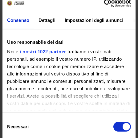
Enrolment Policy
Prepare for your admissions tests with Univr
ENTRY REQUIREMENTS (OFA)
Consenso
Dettagli
Impostazioni degli annunci
In
Courses
Academic Calendar
Uso responsabile dei dati
Lesson timetable
Degree Programme
Noi e
i nostri 1022 partner
trattiamo i vostri dati
Exam calendar
personali, ad esempio il vostro numero IP, utilizzando
Notices
tecnologie come i cookie per memorizzare e accedere
alle informazioni sul vostro dispositivo al fine di
Thesis and internship proposals
pubblicare annunci e contenuti personalizzati, misurare
Governing bodies
gli annunci e i contenuti, ricercare il pubblico e sviluppare
Faculty staff
i servizi. Avete la possibilità di scegliere chi utilizza i
Scholarships and Grants
vostri dati e per quali scopi. Le vostre scelte in materia di
Housing service
privacy sono applicabili solo su questa proprietà digitale
Documents
in cui avete effettuato le vostre scelte. È possibile
Selezione
modificare o revocare il proprio consenso in qualsiasi
Necessari
del
momento dalla Dichiarazione sui cookie o facendo clic
STUDYING
consenso