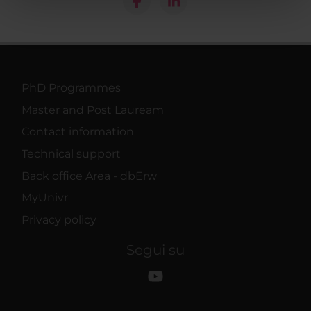
pubblicità e social media, i quali potrebbero combinarle
con altre informazioni che hai fornito loro o che hanno
raccolto dal tuo utilizzo dei loro servizi.
PhD Programmes
Master and Post Lauream
Contact information
Technical support
Back office Area - dbErw
MyUnivr
Privacy policy
Segui su