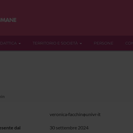
IDATTICA
TERRITORIO E SOCIETÀ
PERSONE
CON
hin
veronica
facchin
univr
it
sente dal
30 settembre 2024