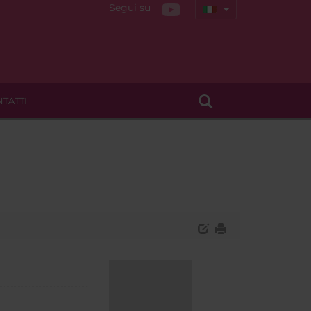
Segui su
TATTI