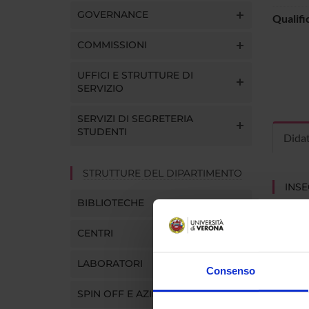
GOVERNANCE
Qualifi
COMMISSIONI
UFFICI E STRUTTURE DI
SERVIZIO
SERVIZI DI SEGRETERIA
STUDENTI
Dida
STRUTTURE DEL DIPARTIMENTO
INS
BIBLIOTECHE
Insegna
Clicca s
CENTRI
LABORATORI
Consenso
SPIN OFF E AZIENDE
CORS