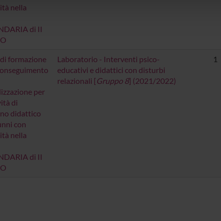
lizzo dei loro servizi.
ità nella
DARIA di II
DO
di formazione
Laboratorio - Interventi psico-
1
 conseguimento
educativi e didattici con disturbi
relazionali [
Gruppo 8
] (2021/2022)
lizzazione per
vità di
no didattico
lunni con
ità nella
DARIA di II
DO