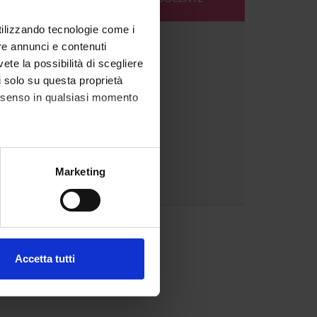
DOCENTE
utilizzando tecnologie come i
1
re annunci e contenuti
vete la possibilità di scegliere
li solo su questa proprietà
consenso in qualsiasi momento
alche metro,
Marketing
e specifiche (impronte
1
ezione dettagli
. Puoi
Accetta tutti
l media e per analizzare il
ostri partner che si occupano
azioni che hai fornito loro o