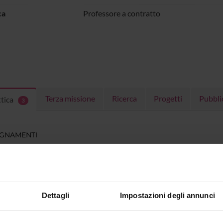
ca
Professore a contratto
Terza missione
Ricerca
Progetti
Pubbli
ttica
3
EGNAMENTI
menti attivi nel periodo selezionato:
3
.
ull'insegnamento per vedere orari e dettagli del corso.
Dettagli
Impostazioni degli annunci
O
NOME
CREDITI
TOTALI