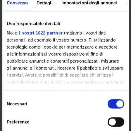
Overview
Consenso
Dettagli
Impostazioni degli annunci
In
Enrolment Policy
Courses
Academic Calendar
Uso responsabile dei dati
Lesson timetable
Noi e
i nostri 1022 partner
trattiamo i vostri dati
Degree Programme
personali, ad esempio il vostro numero IP, utilizzando
Exam calendar
tecnologie come i cookie per memorizzare e accedere
Notices
alle informazioni sul vostro dispositivo al fine di
Thesis and internship proposals
pubblicare annunci e contenuti personalizzati, misurare
gli annunci e i contenuti, ricercare il pubblico e sviluppare
Governing bodies
i servizi. Avete la possibilità di scegliere chi utilizza i
Faculty staff
vostri dati e per quali scopi. Le vostre scelte in materia di
privacy sono applicabili solo su questa proprietà digitale
STUDYING
in cui avete effettuato le vostre scelte. È possibile
Selezione
modificare o revocare il proprio consenso in qualsiasi
Necessari
del
COURSES
momento dalla Dichiarazione sui cookie o facendo clic
consenso
sull'icona di attivazione della privacy.
PHD PROGRAMMES AND POSTGRADUATE
Preferenze
TRAINING