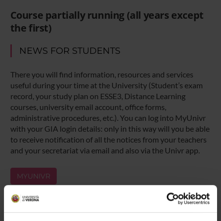
Course partially running (all years except
the first)
NEWS FOR STUDENTS
There you will find information, resources and services
useful during your time at the University (Student’s exam
record, your study plan on ESSE3, Distance Learning
courses, university email account, office forms,
administrative procedures, etc.). You can log into MyUnivr
with your GIA login details: only in this way will you be able
to receive notification of all the notices from your teachers
and your secretariat via email and also via the Univr app.
MYUNIVR