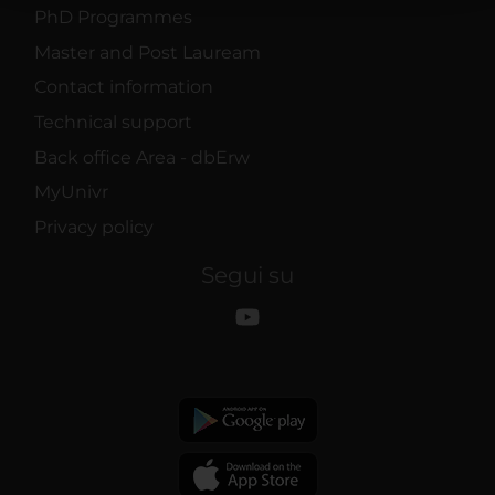
PhD Programmes
raccolto dal tuo utilizzo dei loro servizi.
Master and Post Lauream
Contact information
Technical support
Back office Area - dbErw
MyUnivr
Privacy policy
Segui su